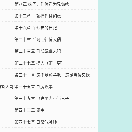
第八章 妹子，你偷看为兄做啥
第十二章 一顿操作猛如虎
第十六章 许七安的日记
第二十章 半阙七律惊大儒
第二十三章 刑部缉拿人犯
第二十七章 提人（第一更）
第三十一章 这不是薅羊毛，这是等价交换
报答大哥
第三十五章 书房议事
第三十九章 那许平志不当人子
第四十三章 题字
第四十七章 日常气婶婶