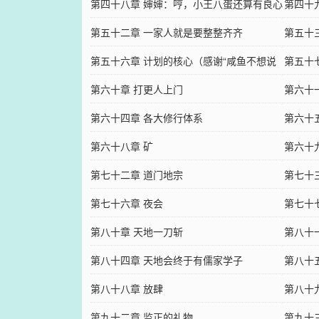
第四十八章 婶婶：哼，小王八蛋还算有良心
第四十
第五十二章 一家人就是要整整齐齐
第五十
第五十六章 计划的核心（感谢“咸鱼不想说
的装逼
第五十
话”大佬的盟主）
第六十章 打更人上门
第六十
第六十四章 各大修行体系
第六十
第六十八章 矿
第六十
第七十二章 道门地宗
第七十
第七十六章 夜会
第七十
第八十章 天地一刀斩
第八十
第八十四章 天地会终于有儒家学子
第八十
第八十八章 放肆
第八十
第九十二章 监正的礼物
第九十