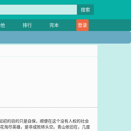
搜索
其他
排行
完本
登录
他起初的目的只是自保，顺便在这个没有人权的社会
，浪花淘尽英雄，是非成败转头空。青山依旧在，几度