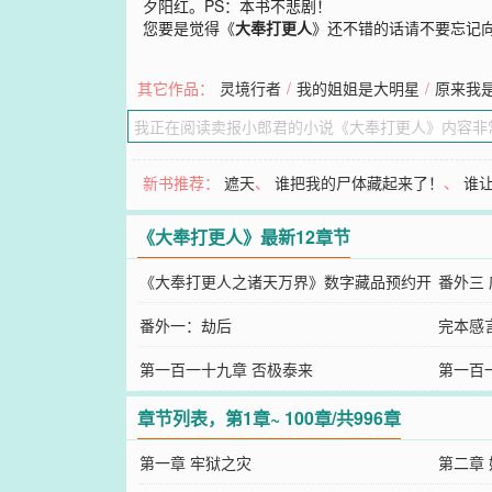
夕阳红。PS：本书不悲剧！
您要是觉得《
大奉打更人
》还不错的话请不要忘记
其它作品：
灵境行者
/
我的姐姐是大明星
/
原来我
新书推荐：
遮天
、
谁把我的尸体藏起来了！
、
谁
《大奉打更人》最新12章节
《大奉打更人之诸天万界》数字藏品预约开
番外三
始啦！
番外一：劫后
完本感
第一百一十九章 否极泰来
第一百
章节列表，第1章~ 100章/共996章
第一章 牢狱之灾
第二章