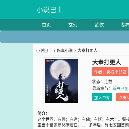
小说巴士
首页
玄幻
武侠
都
小说巴士
>
修真小说
> 大奉打更人
大奉打更人
作者：
卖报小郎君
状态：连载
最新章节：
新书已肥
加入书架
点击
简介：
这个世界，有儒；有道；有佛；有妖；有术士。警校
里当个富家翁悠闲度日。......多年后，许七