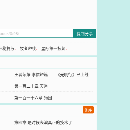
复制分享
神秘复苏
、
牧者密续
、
星际第一技师
、
王者荣耀·李信短篇——《光明行》已上线
第一百二十章 天道
第一百一十六章 殉国
倒序
第四章 是时候表演真正的技术了