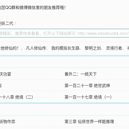
向您QQ群和微博微信里的朋友推荐哦！
是妖二代
/
让他修仙的！
、
凡人修仙传
、
我的模拟长生路
、
黎明之剑
、
灵境行者
、
 庆功宴
番外二：一统天下
言
第一百二十一章 绝世武神
一十八章 绝境（二）
第一百一十七章 绝境（一）
 妖物作祟
第三章 仙侠世界一样能推理