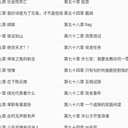
九章 社会性死亡
第五十章 投壶
三章 我抄诗是为了交易，才不是低俗
第五十四章 截胡
七章 绑架
第五十八章 flag
一章 铁证如山
第六十二章 资质测试
五章 绝世天才？！
第六十六章 突发任务
九章 神来之笔的射击
第七十章 许七安：我要去教坊司一
三章 惊悚
第七十四章 只有勾栏听曲能抚慰我
七章 在下陈近南
第七十八章 互相试探
一章 绿光代表着什么
第八十二章 突发事件
五章 卑职有事禀告
第八十六章 一个成熟的双面间谍
九章 此时无声胜有声
第九十章 许公子开堂讲课
三章 三号不愧是读书人
第九十四章 凶杀案