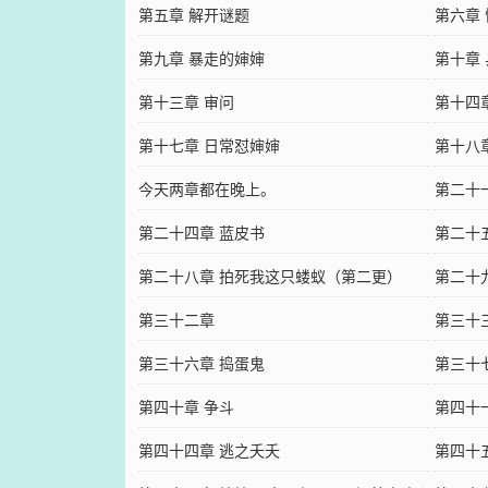
第五章 解开谜题
第六章
第九章 暴走的婶婶
第十章
第十三章 审问
第十四
第十七章 日常怼婶婶
第十八
今天两章都在晚上。
第二十
第二十四章 蓝皮书
第二十
第二十八章 拍死我这只蝼蚁（第二更）
第二十
第三十二章
佩云加
第三十
第三十六章 捣蛋鬼
第三十
第四十章 争斗
第四十
第四十四章 逃之夭夭
第四十