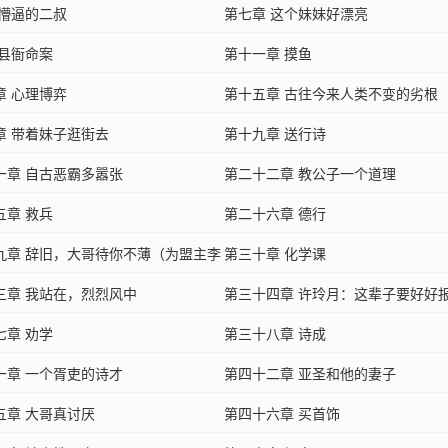
 懵逼的二叔
第七章 这个妹妹好漂亮
 县衙命案
第十一章 摸鱼
章 心理博弈
第十五章 古往今来人类不变的劣根
章 带着妹子逛街去
第十九章 送行诗
一章 自古恶霸多嚣张
第二十二章 教公子一个道理
五章 救兵
第二十六章 德行
九章 辞旧，大哥待你不薄（为盟主李
第三十章 化学课
更）
三章 我站在，烈烈风中
第三十四章 许玲月：这辈子要好好
七章 劝学
第三十八章 诗成
一章 一个胥吏的诗才
第四十二章 亚圣和他的妻子
五章 大哥真讨厌
第四十六章 买首饰