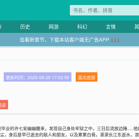
市
历史
网游
科幻
言情
追看新章节，下载本站客户端无广告APP
↓↓↓
更新时间：2025-08-20 17:02:59
直达底部
阅读
毕业的许七安幽幽醒来，发现自己身处牢狱之中，三日后流放边陲.....
安回首前尘，身后是早已逝去的敌人和朋友，以及累累白骨。滚滚长江东逝水