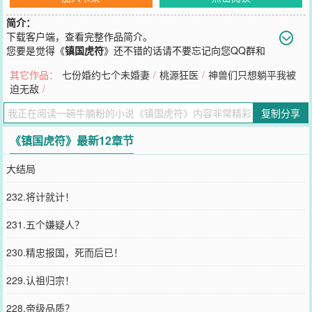
简介：
下载客户端，查看完整作品简介。
您要是觉得《
镇国虎符
》还不错的话请不要忘记向您QQ群和
微博微信里的朋友推荐哦！
其它作品：
七份婚约七个未婚妻
/
桃源狂医
/
神兽们只想躺平我被
迫无敌
/
复制分享
《镇国虎符》最新12章节
大结局
232.将计就计！
231.五个嫌疑人？
230.精忠报国，死而后已！
229.认祖归宗！
228.帝级品质？