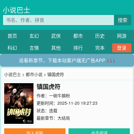
小说巴士
搜索
首页
玄幻
武侠
都市
历史
网游
科幻
言情
其他
排行
完本
登录
追看新章节，下载本站客户端无广告APP
↓↓↓
小说巴士
>
都市小说
> 镇国虎符
镇国虎符
作者：
一碗牛腩粉
更新时间：2025-11-20 19:27:23
状态：连载
最新章节：
大结局
加入书架
点击阅读