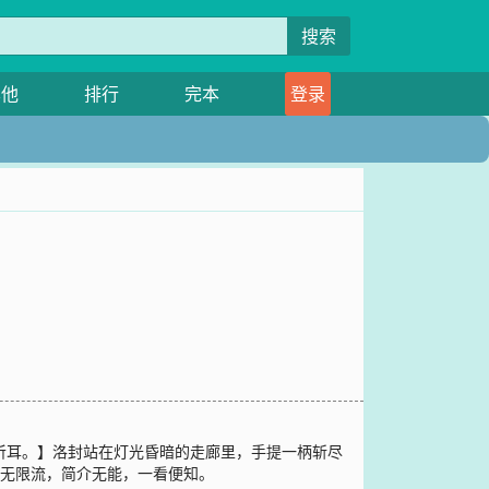
搜索
其他
排行
完本
登录
谛听耳。】洛封站在灯光昏暗的走廊里，手提一柄斩尽
非无限流，简介无能，一看便知。