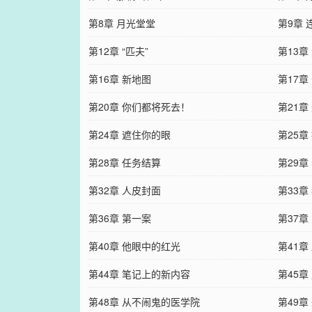
第8章 月光堂堂
第9章 
第12章 “匹夫”
第13章
第16章 新地图
第17章
第20章 你们都将死去！
第21
第24章 遮住你的眼
第25章
第28章 任务结算
第29章
第32章 人皮封面
第33章
第36章 第一案
第37章
第40章 他眼中的红光
第41章
第44章 笔记上的新内容
第45章
第48章 从不闹鬼的医学院
第49章