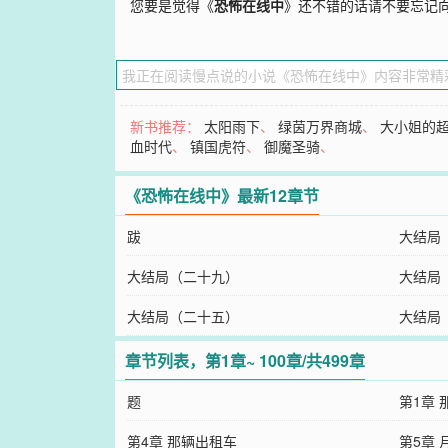
您要是觉得《
恐怖在线中
》还不错的话请不要忘记
新书推荐：
太阳雨下
、
绿茵万界商城
、
大小姐的
血时代
、
镇国虎符
、
御魔圣骑
、
《恐怖在线中》最新12章节
跋
大结局
大结局（二十九）
大结局
大结局（二十五）
大结局
章节列表，第1章~ 100章/共499章
题
第1章
第4章 那辆出租车
第5章