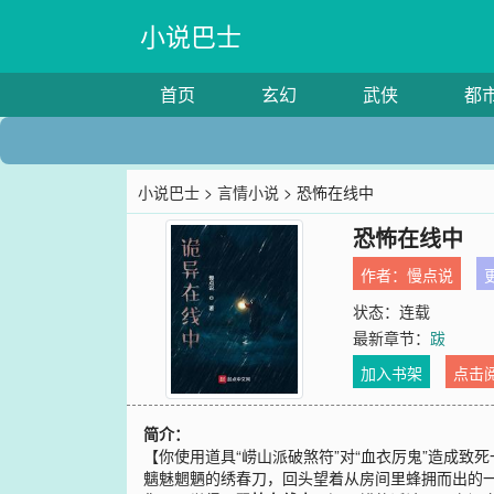
小说巴士
首页
玄幻
武侠
都
小说巴士
>
言情小说
> 恐怖在线中
恐怖在线中
作者：
慢点说
更
状态：连载
最新章节：
跋
加入书架
点击
简介：
【你使用道具“崂山派破煞符”对“血衣厉鬼”造成
魑魅魍魉的绣春刀，回头望着从房间里蜂拥而出的一