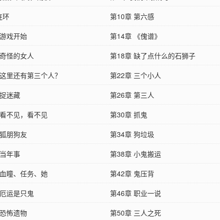
连环
第10章 第六感
 游戏开始
第14章 《傀谱》
 奇怪的女人
第18章 缺了点什么的石狮子
章 这里还有第三个人？
第22章 三个小人
 捉迷藏
第26章 第三人
 看不见，看不见
第30章 抓鬼
 狐朋狗友
第34章 狗垃圾
 当年事
第38章 小鬼搬运
 血瞳、任务、她
第42章 鬼压背
 厄运是只鬼
第46章 职业一说
 恐怖遗物
第50章 三人之死