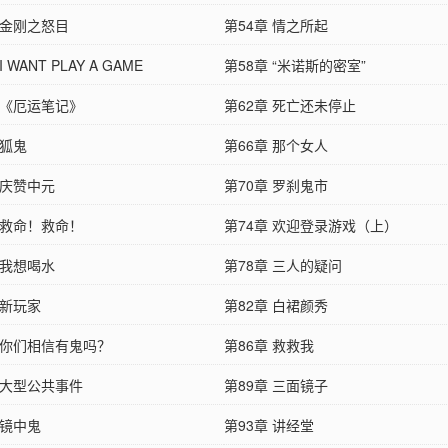
 金刚之怒目
第54章 情之所起
I WANT PLAY A GAME
第58章 “米诺斯的密室”
 《厄运笔记》
第62章 死亡还未停止
 狐鬼
第66章 那个女人
 庆赞中元
第70章 罗刹鬼市
 救命！救命！
第74章 欢迎登录游戏（上）
 我想喝水
第78章 三人的疑问
 新玩家
第82章 白裙颜秀
章 你们相信有鬼吗？
第86章 救救我
 大型公共事件
第89章 三面镜子
 镜中鬼
第93章 讲经堂