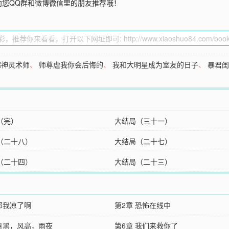
向您QQ群和微博微信里的朋友推荐哦！
超神灵术师
、
师尊虐我你会后悔的
、
我和大明星成为室友的日子
、
暴君
（完）
大结局（三十一）
（二十八）
大结局（二十七）
（二十四）
大结局（二十三）
 那我凉了啊
第2章 恐怖在线中
 月黑，风高，雨夜
第6章 我们来救你了