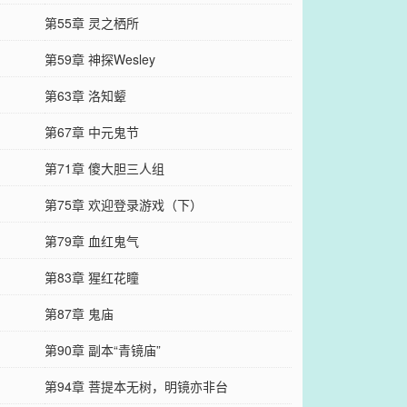
第55章 灵之栖所
第59章 神探Wesley
第63章 洛知颦
第67章 中元鬼节
第71章 傻大胆三人组
第75章 欢迎登录游戏（下）
第79章 血红鬼气
第83章 猩红花瞳
第87章 鬼庙
第90章 副本“青镜庙”
第94章 菩提本无树，明镜亦非台