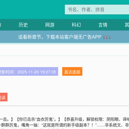
市
历史
网游
科幻
言情
追看新章节，下载本站客户端无广告APP
↓↓↓
新时间：2025-11-20 19:27:35
直达底部
阅读
致死一击。】【你已击杀“血衣厉鬼”。】【恭喜升级，解锁权限：阴阳眼、
群群厉鬼，嘴角一抽：“这就是所谓的新手级副本？！”……非系统文、