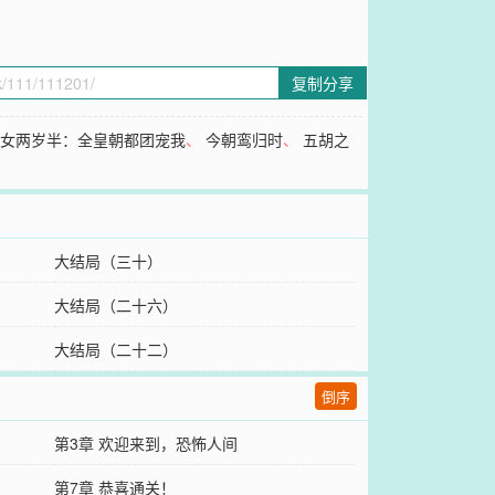
复制分享
闺女两岁半：全皇朝都团宠我
、
今朝鸾归时
、
五胡之
大结局（三十）
大结局（二十六）
大结局（二十二）
倒序
第3章 欢迎来到，恐怖人间
第7章 恭喜通关！