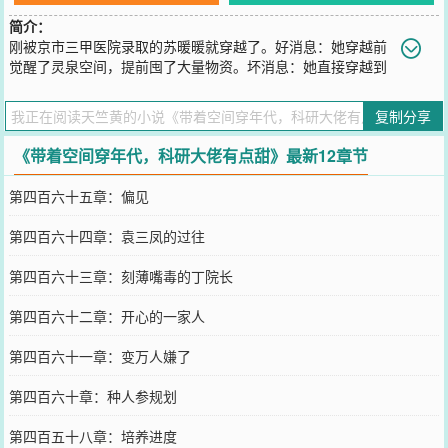
简介：
刚被京市三甲医院录取的苏暖暖就穿越了。好消息：她穿越前
觉醒了灵泉空间，提前囤了大量物资。坏消息：她直接穿越到
了1960年的高考考场。并且，这个时期，国家各地遭受自然灾害，家
家户户缺衣少食，原主全家更是快被饿死了。作为一个身娇体软的小
复制分享
农女，苏暖暖真的不想种地。红旗村的村民都知道大队长家的小闺女
特别爱学习，原主苏暖暖认不清自己，立志要去京市上大学。结果，
《带着空间穿年代，科研大佬有点甜》最新12章节
她真的考上了京市大学。红旗村的人发现，自从苏家小闺女上大学
后，苏家的条件开始变好，在别人吃野菜的时候，他们吃肉；在别人
第四百六十五章：偏见
一穷二白的时候，他们家已经骑上了自行车。最让人震惊的是，苏家
的三个小子第二年也都考上了大学。楚明州发现京大临床医学来了一
第四百六十四章：袁三凤的过往
个很漂亮的师妹，她长得可可爱爱，性格却非常霸道。不知不觉，他
的目光总是停留在她身上。
第四百六十三章：刻薄嘴毒的丁院长
您要是觉得《
带着空间穿年代，科研大佬有点甜
》还不错的话请不要
忘记向您QQ群和微博微信里的朋友推荐哦！
第四百六十二章：开心的一家人
第四百六十一章：变万人嫌了
第四百六十章：种人参规划
第四百五十八章：培养进度