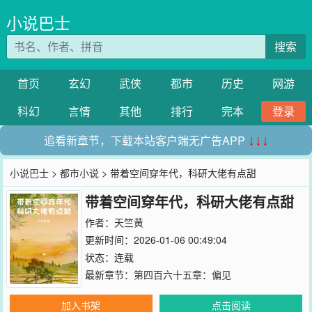
小说巴士
搜索
首页
玄幻
武侠
都市
历史
网游
科幻
言情
其他
排行
完本
登录
追看新章节，下载本站客户端无广告APP
↓↓↓
小说巴士
>
都市小说
> 带着空间穿年代，科研大佬有点甜
带着空间穿年代，科研大佬有点甜
作者：
天竺黄
更新时间：2026-01-06 00:49:04
状态：连载
最新章节：
第四百六十五章：偏见
加入书架
点击阅读