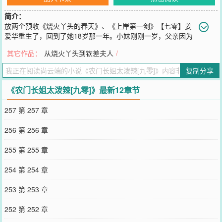
简介：
放两个预收《烧火丫头的春天》、《上岸第一剑》【七零】姜
爱华重生了，回到了她18岁那一年。小妹刚刚一岁，父亲因为
连生三个女儿在村子里连头都抬不起来，母亲唯唯诺诺轻易不敢出
其它作品：
从烧火丫头到钦差夫人
/
门，正在上初中的二妹又刚好到了叛逆期……正是她家如大厦倾的开
始。开局就是烂牌，她却觉得刚好。因为这个时候，她还没有招赘，
复制分享
母亲还没有借种，父亲还没有轻生，二妹还没有早恋，小妹还没有送
人……一切都还来得及。害我的，欠我的，我要一样样拿回来。
《农门长姐太泼辣[九零]》最新12章节
———————骆川从没见过这么泼辣的女人。第一次见她，她拿了
一盆水直接泼到了一直骂她的二爷爷身上；第二次见她，她拉着村长
257 第 257 章
家的媳妇在深夜的山里躲流氓；第三次见她，她干脆拎着刀去追抱走
妹妹的人家，口口声声骂人家人贩子……骆川摇摇头，这么凶悍的女
256 第 256 章
人，谁敢要啊？不过，如果是他的话倒无妨，他抗造啊~
————————————————————————《烧火丫头的
255 第 255 章
春天》*黎笑笑在追杀一只星际战狼时误入时空隧道，穿越到三万多年
前的大武朝，成为了县令家的烧火丫头。大喜过望的黎笑笑只道终于
254 第 254 章
结束了打打杀杀的日子，可以高枕无忧地混吃等死了，却不幸地发现
她的主家，怎么好像越过越凄惨？孟县令政绩没有过错一堆，公子孟
253 第 253 章
观棋天天手不释卷中看不中用，小姐的丫头卷了财物跟车夫跑了，夫
人刘氏跟妾室罗氏在这种情况下还不忘天天干仗……黎笑笑看着日渐
252 第 252 章
空虚的米缸叹息，这日子好像也没比末世好过多少。*孟观棋随父贬谪