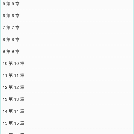
5 第 5 章
梦见自己救了一个叫做颜殊的知青，还嫁给了他，但这个知青吃她的
喝她的，还把她带进了城里，突然就要跟她离婚了。屠娇娇：没良心
6 第 6 章
的王八蛋，只有你会读书吗？然后，雾里乡七七年飞出了两只金凤
凰。
7 第 7 章
——————————————————————————————
请关注完结文《我在长城脚下摆地摊》、《重回90之逃离五道沟》、
8 第 8 章
《伴娘小姐，好久不见》
您要是觉得《
农门长姐太泼辣[九零]
》还不错的话请不要忘记向您QQ
9 第 9 章
群和微博微信里的朋友推荐哦！
10 第 10 章
11 第 11 章
12 第 12 章
13 第 13 章
14 第 14 章
15 第 15 章