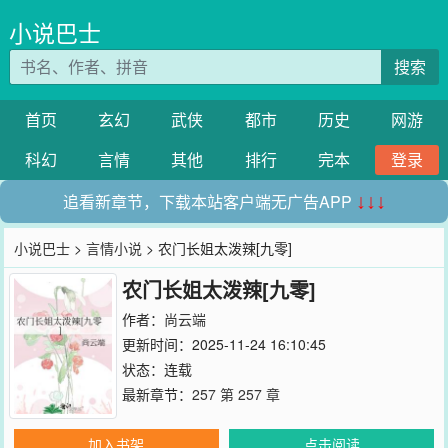
小说巴士
搜索
首页
玄幻
武侠
都市
历史
网游
科幻
言情
其他
排行
完本
登录
追看新章节，下载本站客户端无广告APP
↓↓↓
小说巴士
>
言情小说
> 农门长姐太泼辣[九零]
农门长姐太泼辣[九零]
作者：
尚云端
更新时间：2025-11-24 16:10:45
状态：连载
最新章节：
257 第 257 章
加入书架
点击阅读