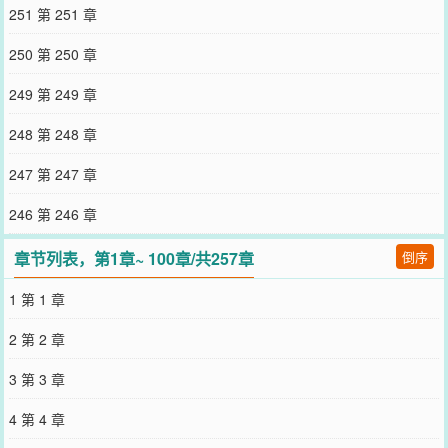
至泌阳县，他心高气傲，一心想中进士为父平反，却没发现父母日渐
251 第 251 章
消瘦的身材及桌上越发贫瘠的饮食，直到家里的烧火丫头一个竹杖把
他掀了个跟头，他才彻底清醒过来。与那可望不可及的前途相比，如
250 第 250 章
何在这穷山恶水之地保住性命似乎才是最紧要的事。放下书本挽起裤
腿，他把尊严抛开，脚踏实地从头开始。不想命运否极泰来，他日一
249 第 249 章
朝青云叠步，父亲冤屈洗尽，他成为了朝堂中年纪最轻最令人瞩目的
中书舍人，一家终于可以离开泌阳回京，家里新雇的仆从欣喜若狂奔
248 第 248 章
走相告，可那烧火丫头却大咧咧地直言不想离开，只求归还卖身契。
孟观棋眼睛危险地眯起，把他撩得春花绽放还想跑？没门！
247 第 247 章
——————————————————————————《上岸第
一剑》【七零】上岸第一剑，先斩意中人。这句话虽然是后世的网络
246 第 246 章
用语，但屠娇娇觉得真的很适合用来形容自己跟丈夫颜殊。颜殊是72
年下放到她们乡的知青，当时乡里正闹□□，村里饿死了不少人，颜殊
章节列表，第1章~ 100章/共257章
倒序
是她瞒着家里人救下来的，用的是她偷偷藏起来的救命粮。救命之
恩，不得不还，颜殊问她有什么要求，屠娇娇毫不犹豫：“跟我结婚，
1 第 1 章
以后有机会回城了，记得带我回去。”颜殊额上青筋暴起，但粮食在她
手里，不得不妥协。两人仓促成婚，婚房是队里分给颜殊的牛栏，屠
2 第 2 章
娇娇一点都不嫌弃。结婚五年，屠娇娇都没能怀上一儿半女，正心惴
惴，但颜殊却迎来了命运的转折点——高考恢复了。颜殊全力备考，
3 第 3 章
把家里的活全都扔给了屠娇娇，并郑重承诺只要考上大学，他一定会
带着屠娇娇进城。他成功了，成为了他们这个偏远乡村第一个考回城
4 第 4 章
的大学生，也信守承诺，把屠娇娇带了回去。但是回城第二天，颜殊
正式跟她提出了离婚。屠娇娇做了个梦，梦见乡里突然闹起了饥荒，