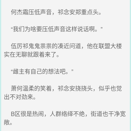
何杰霜压低声音，祁念安郑重点头。
“我们为啥要压低声音这样说话啊。”
伍厉祁鬼鬼祟祟的凑近问道，他在联盟大楼
实在无聊就跟着来了。
“雌主有自己的想法吧。”
萧何温柔的笑着，祁念安挠挠头，似乎也觉
出不对劲来。
B区很是热闹，人群络绎不绝，街道也干净宽
敞。