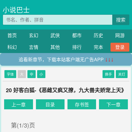
小说巴士
搜索
首页
玄幻
武侠
都市
历史
网游
科幻
言情
其他
排行
完本
登录
追看新章节，下载本站客户端无广告APP
↓↓↓
字体
大
中
小
换手
关灯
20 好客白狐-《恶雌又疯又撩，九大兽夫娇宠上天》
上一章
目录
存书签
下一章
第(1/3)页