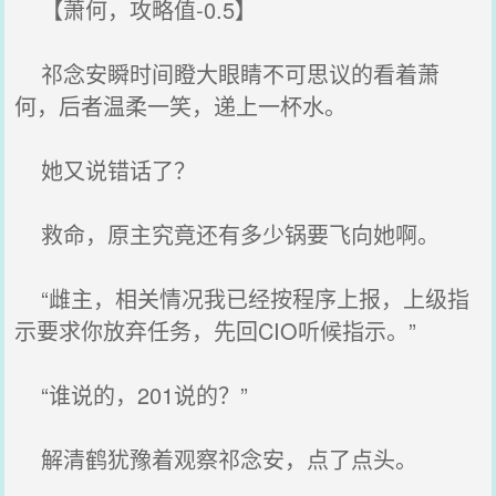
【萧何，攻略值-0.5】
祁念安瞬时间瞪大眼睛不可思议的看着萧
何，后者温柔一笑，递上一杯水。
她又说错话了？
救命，原主究竟还有多少锅要飞向她啊。
“雌主，相关情况我已经按程序上报，上级指
示要求你放弃任务，先回CIO听候指示。”
“谁说的，201说的？”
解清鹤犹豫着观察祁念安，点了点头。