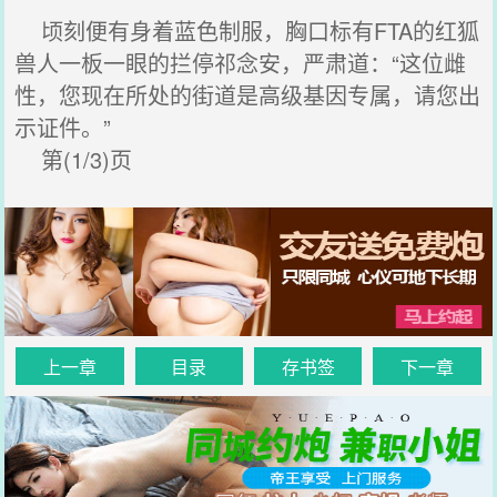
顷刻便有身着蓝色制服，胸口标有FTA的红狐
兽人一板一眼的拦停祁念安，严肃道：“这位雌
性，您现在所处的街道是高级基因专属，请您出
示证件。”
第(1/3)页
上一章
目录
存书签
下一章