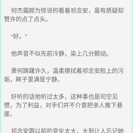
何杰霜颇为惊讶的看着祁念安，虽有质疑却
赞许的点了点头。
“好。”
他声音不似先前冷静，染上几分颤动。
萧何踌躇许久，温柔擦拭着祁念安脸上的污
垢，眸子里满是宁静。
好听的话他听过太多，这种事也是司空见
惯，为了利益，对手们并不介意把亲人推下悬
崖。
祁念安跟以前的变化太大，大到让人忘记她