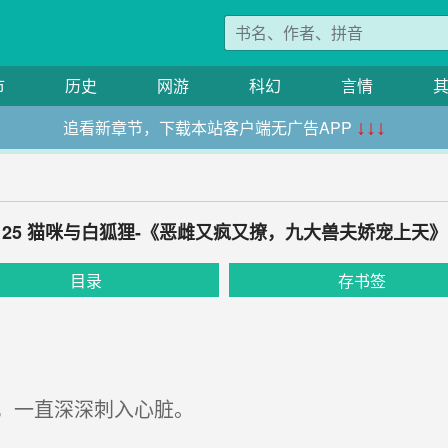
市
历史
网游
科幻
言情
追看新章节，下载本站客户端无广告APP
↓↓↓
25 猫咪与白狐狸-《恶雌又疯又撩，九大兽夫娇宠上天》
目录
存书签
，一直深深刺入心脏。