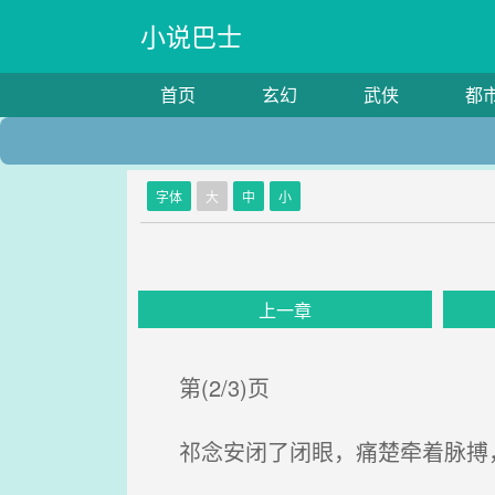
小说巴士
首页
玄幻
武侠
都
字体
大
中
小
上一章
第(2/3)页
祁念安闭了闭眼，痛楚牵着脉搏