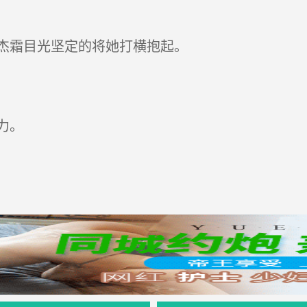
杰霜目光坚定的将她打横抱起。
力。