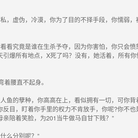
私，虚伪，冷漠，你为了目的不择手段，你懦弱，
看看究竟是谁在生杀予夺，因为你害怕，你只会愤
天引爆所有地点，X死了吗？没有，她活着，所有你
弯着腰直不起身。
人鱼的孽种，你高高在上，看似拥有一切，可你背
你反目，盯着你手里的权力不肯放手，你呢?你不也
亲陪着笑脸，为201当牛做马自甘下贱？”
什么分别呢？”