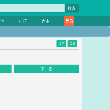
搜索
其他
排行
完本
登录
换手
关灯
下一章