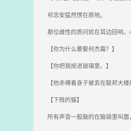
祁念安猛然愣在原地。
那位雌性的质问犹在耳边回响，
【你为什么要娶何杰霜？】
【你把我按进玻璃里。】
【他赤裸着身子被丢在联邦大楼
【下贱的猫】
所有声音一股脑的在脑袋里叫嚣