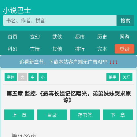
小说巴士
搜索
首页
玄幻
武侠
都市
历史
网游
科幻
言情
其他
排行
完本
登录
追看新章节，下载本站客户端无广告APP
↓↓↓
字体
大
中
小
换手
关灯
第五章 监控-《恶毒长姐记忆曝光，弟弟妹妹哭求原
谅》
上一章
目录
存书签
下一章
第(1/3)页