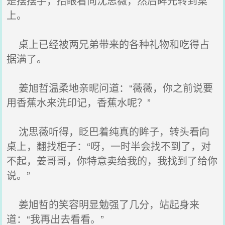
是摆摆手，抬眼看向沈思薇，然后眸光转到桌
上。
桌上已经被两兄弟带来的各种礼物和吃得占
据满了。
姜旭哲温柔地亲昵问道：“薇薇，你之前说要
用香蕉水来洗印记，香蕉水呢？”
沈思薇听得，眨巴着纯真的眸子，转头看向
桌上，翻找柜子：“呀，一时半会找不到了，对
不起，姜哥哥，你特意卖给我的，我找到了给你
说。”
姜旭哲的笑容明显勉强了几分，站起身来
道：“我再出去看看。”