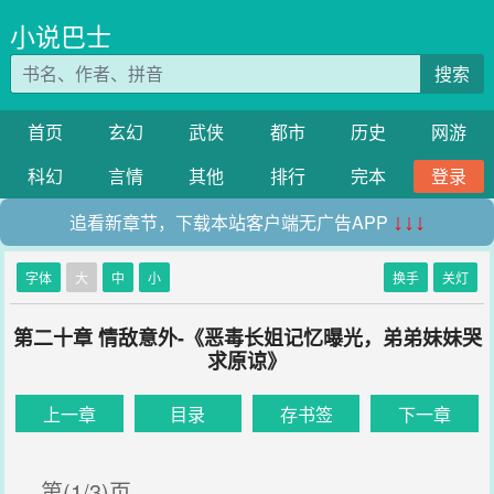
小说巴士
搜索
首页
玄幻
武侠
都市
历史
网游
科幻
言情
其他
排行
完本
登录
追看新章节，下载本站客户端无广告APP
↓↓↓
字体
大
中
小
换手
关灯
第二十章 情敌意外-《恶毒长姐记忆曝光，弟弟妹妹哭
求原谅》
上一章
目录
存书签
下一章
第(1/3)页