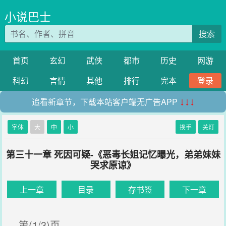
小说巴士
搜索
首页
玄幻
武侠
都市
历史
网游
科幻
言情
其他
排行
完本
登录
追看新章节，下载本站客户端无广告APP
↓↓↓
字体
大
中
小
换手
关灯
第三十一章 死因可疑-《恶毒长姐记忆曝光，弟弟妹妹
哭求原谅》
上一章
目录
存书签
下一章
第(1/3)页