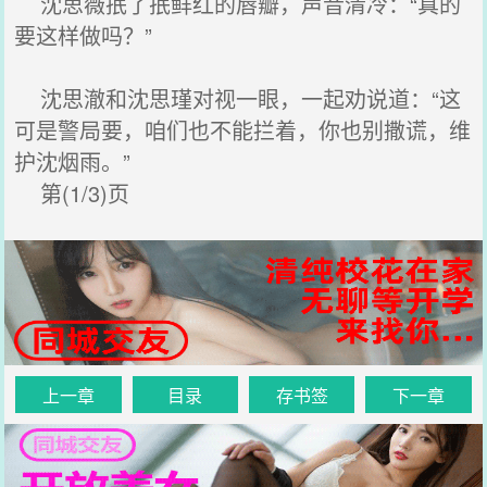
沈思薇抿了抿鲜红的唇瓣，声音清冷：“真的
要这样做吗？”
沈思澈和沈思瑾对视一眼，一起劝说道：“这
可是警局要，咱们也不能拦着，你也别撒谎，维
护沈烟雨。”
第(1/3)页
上一章
目录
存书签
下一章