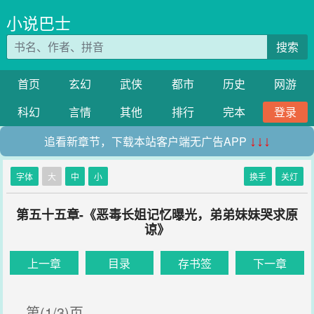
小说巴士
搜索
首页
玄幻
武侠
都市
历史
网游
科幻
言情
其他
排行
完本
登录
追看新章节，下载本站客户端无广告APP
↓↓↓
字体
大
中
小
换手
关灯
第五十五章-《恶毒长姐记忆曝光，弟弟妹妹哭求原
谅》
上一章
目录
存书签
下一章
第(1/3)页