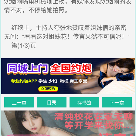
沈烟雨嘴角机械地上扬，有媒体发现沈烟雨的表
情不对，不停给她拍照。
红毯上，主持人夸张地赞叹着姐妹俩的亲密
无间：“看看这对姐妹花！传言果然不可信呢！”
第(1/3)页
上一章
目录
存书签
下一章