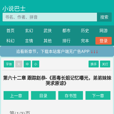
小说巴士
搜索
首页
玄幻
武侠
都市
历史
网游
科幻
言情
其他
排行
完本
登录
追看新章节，下载本站客户端无广告APP
↓↓↓
字体
大
中
小
换手
关灯
第六十二章 跟踪赵恭-《恶毒长姐记忆曝光，弟弟妹妹
哭求原谅》
上一章
目录
存书签
下一章
第(1/3)页