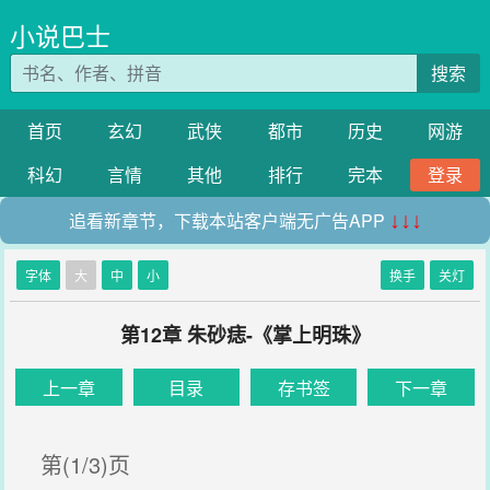
小说巴士
搜索
首页
玄幻
武侠
都市
历史
网游
科幻
言情
其他
排行
完本
登录
追看新章节，下载本站客户端无广告APP
↓↓↓
字体
大
中
小
换手
关灯
第12章 朱砂痣-《掌上明珠》
上一章
目录
存书签
下一章
第(1/3)页