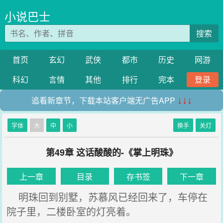
小说巴士
搜索
首页
玄幻
武侠
都市
历史
网游
科幻
言情
其他
排行
完本
登录
追看新章节，下载本站客户端无广告APP
↓↓↓
字体
大
中
小
换手
关灯
第49章 这话酸酸的-《掌上明珠》
上一章
目录
存书签
下一章
明珠回到别墅，苏慕风已经回来了，车停在
院子里，二楼卧室的灯亮着。