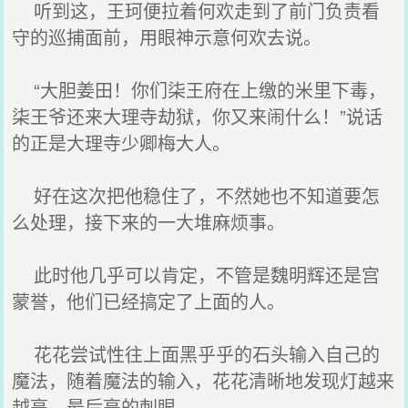
听到这，王珂便拉着何欢走到了前门负责看
守的巡捕面前，用眼神示意何欢去说。
“大胆姜田！你们柒王府在上缴的米里下毒，
柒王爷还来大理寺劫狱，你又来闹什么！”说话
的正是大理寺少卿梅大人。
好在这次把他稳住了，不然她也不知道要怎
么处理，接下来的一大堆麻烦事。
此时他几乎可以肯定，不管是魏明辉还是宫
蒙誉，他们已经搞定了上面的人。
花花尝试性往上面黑乎乎的石头输入自己的
魔法，随着魔法的输入，花花清晰地发现灯越来
越亮，最后亮的刺眼。