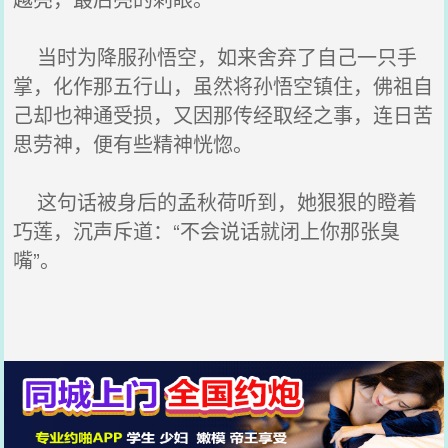
当时为降服孙悟空，如来舍弃了自己一只手
掌，化作那五行山，虽然将孙悟空镇住，佛祖自
己却也神通受损，又因那传经取经之事，连日苦
思劳神，便有些精神恍惚。
这句话被身后的孟秋荷听到，她狠狠的瞪着
巧莲，沉声斥道：“不会说话就闭上你那张臭
嘴”。