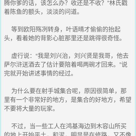
腾你爹的话，该怎么办？收还是不收？”林氏戳
着陈鱼的额头，淡淡的问道。
等到欧阳殇冽转身，叶语晴才偷偷的抬起
头，看着她的背影心脏那里还是跳得很奇怪。
虚行说：“我是刘兴治，刘兴贤是我哥，他去
萨尔浒送酒去了估计要陪着喝两碗才回来。”说
完就开始讲述事情的经过。
为什么要在射手城集合呢，原因很简单，那
里有一个非常好的地方，是集合的好地方，希望
不要将大量的玩家。
不过，当一些工人在鸿基海边到木容山所买
的地上开始平土，和泥，明显是在修路，又不像