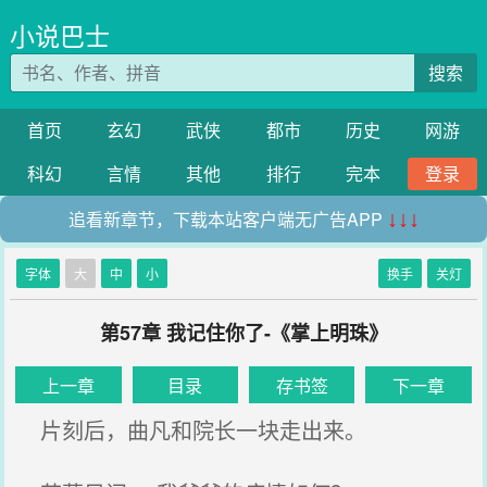
小说巴士
搜索
首页
玄幻
武侠
都市
历史
网游
科幻
言情
其他
排行
完本
登录
追看新章节，下载本站客户端无广告APP
↓↓↓
字体
大
中
小
换手
关灯
第57章 我记住你了-《掌上明珠》
上一章
目录
存书签
下一章
片刻后，曲凡和院长一块走出来。