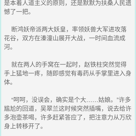
是本着人道主义的原则，还是默默为扶桑人民遗
憾了一把。
断鸿妖帝派两大妖皇，率领妖兽大军进攻落
花谷，双方在溱潼山展开大战，一时间血流成
河。
就在两人的手窝在一起时，赵铁柱突然觉得
手上猛地一疼，随即感觉有毒药从手掌里进入身
体。
“呵呵，没误会，确实是个大……姑娘。”许多
尴尬的回道，吴翠兰这时候突然插嘴，说去给许
多泡壶茶喝，许多赶紧答应了，把注意力从万欣
身上转移开了。