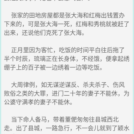
张家的田地房屋都是张大海和红梅出钱置办
下来的，可是张大海一死，红梅和秀桃就被赶了
出来，还说他们克死了张大海。
正月里因为客忙，吃饭的时间平白往后拖了
半个时辰，琉璃正在长身体，不经饿，便拿起绣
绷子上的百子被一边绣着一边等吃饭。
大周律例，如无谋逆谋反、杀夫杀子、伤风
败俗之类的大罪，进门二十年的妻子不能休，为
公婆守满孝的妻子不能休。
当下命人备马，带着董俷匆匆往县城西北
走。出了县城，一路急行，不一会儿就到了颖水