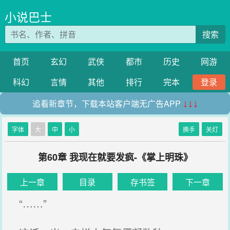
小说巴士
搜索
首页
玄幻
武侠
都市
历史
网游
科幻
言情
其他
排行
完本
登录
追看新章节，下载本站客户端无广告APP
↓↓↓
字体
大
中
小
换手
关灯
第60章 我现在就要发疯-《掌上明珠》
上一章
目录
存书签
下一章
“……”