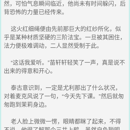
然，可怕气息瞬间临近，他尚未有时间躲闪，后
背恐怖的力量已经传来。
这火红细绳便由先前那巨大的红纱所化，似
乎是某种材质坚硬的三阶法宝。一旦被其困住，
法力便极难调动，二人显然受制于此。
“这话我爱听。”苗轩轩轻笑了一声，真是说不
出来的得意和开心。
泰古意识到，一定是尤利那出了什么状况，
对着麦克风说了一句，“今天先下课。”然后就匆
匆跑到茉莉身边。
老人脸上微微一愣，眼睛都眯了起来，不得
不说，他很了解那个三井上鹤，虽然自负聪明，