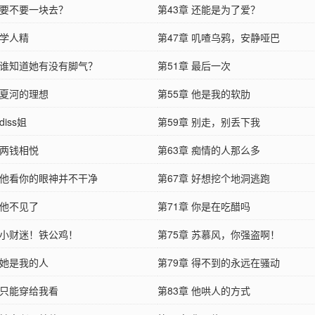
 要不要一块去？
第43章 还能是为了爱？
 学人精
第47章 叽喳乌鸦，安静哑巴
章 谁知道她有没有脚气？
第51章 最后一次
 夏河的理想
第55章 他是我的软肋
diss姐
第59章 别走，别丢下我
 两钱相悦
第63章 痴情的人那么多
章 他看你的眼神并不干净
第67章 好想挖个地洞逃跑
 他不见了
第71章 你是在吃醋吗
章 小财迷！铁公鸡！
第75章 苏慕风，你强盗啊！
 她是我的人
第79章 得不到的永远在骚动
 只能穿给我看
第83章 他哄人的方式