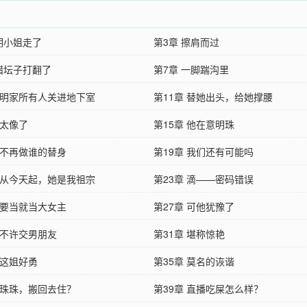
 明小姐走了
第3章 擦肩而过
 醋坛子打翻了
第7章 一脚踹沟里
章 明家所有人关进地下室
第11章 替她出头，给她撑腰
 太像了
第15章 他在意明珠
 不再做谁的替身
第19章 我们还有可能吗
章 从今天起，她是我祖宗
第23章 滴——密码错误
 要当就当大女主
第27章 可他犹豫了
 不许交男朋友
第31章 堪称惊艳
 这姐好勇
第35章 莫名的诙谐
章 珠珠，搬回去住？
第39章 直播吃屎怎么样？