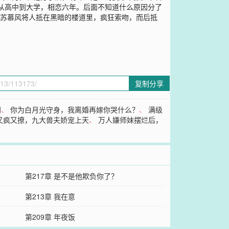
从高中到大学，相恋六年。后面不知道什么原因分了
。苏慕风将人抵在黑暗的楼道里，疯狂索吻，而后抵
复制分享
门
、
你为白月光守身，我离婚再嫁你哭什么？
、
满级
又疯又撩，九大兽夫娇宠上天
、
万人嫌师妹摆烂后，
第217章 是不是他欺负你了？
第213章 我在意
第209章 年夜饭