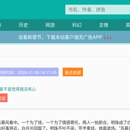
市
历史
网游
科幻
言情
追看新章节，下载本站客户端无广告APP
↓↓↓
新时间：2026-01-29 14:17:45
直达底部
章 是不是觉得我没有心
阅读
苏慕风看中。一个为了钱，一个为了情感寄托，两人一拍即合，明珠成了
为好事将近，白月光回国了。明珠不吵不闹，签字拿钱，体面退场。*苏慕