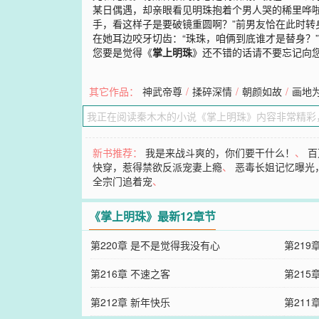
某日偶遇，却亲眼看见明珠抱着个男人哭的稀里哗
手，看这样子是要破镜重圆啊？”前男友恰在此时转
在她耳边咬牙切齿：“珠珠，咱俩到底谁才是替身？
您要是觉得《
掌上明珠
》还不错的话请不要忘记向
其它作品：
神武帝尊
/
揉碎深情
/
朝颜如故
/
画地
新书推荐：
我是来战斗爽的，你们要干什么！
、
百
快穿，惹得禁欲反派宠妻上瘾
、
恶毒长姐记忆曝光
全宗门追着宠
、
《掌上明珠》最新12章节
第220章 是不是觉得我没有心
第219
第216章 不速之客
第215
第212章 新年快乐
第211