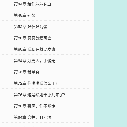
第44章 给你妹妹输血
第48章 别怂
第52章 越惯越混蛋
第56章 页页战绩可查
第60章 我现在就要发疯
第64章 好男人，手慢无
第68章 我单身
第72章 你哄哄我怎么了？
第76章 这是给她干哪儿来了？
第80章 慕风，你不能走
第84章 合拍，且互坑