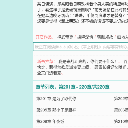
某日偶遇，却亲眼看见明珠抱着个男人哭的稀里哗
手，看这样子是要破镜重圆啊？”前男友恰在此时转
在她耳边咬牙切齿：“珠珠，咱俩到底谁才是替身？
您要是觉得《
掌上明珠
》还不错的话请不要忘记向
其它作品：
神武帝尊
/
揉碎深情
/
朝颜如故
/
画地
新书推荐：
我是来战斗爽的，你们要干什么！
、
百
快穿，惹得禁欲反派宠妻上瘾
、
恶毒长姐记忆曝光
全宗门追着宠
、
章节列表，第201章~ 220章/共220章
第201章 是为了取代你
第202
第205章 那小子是厨神
第206
第209章 年夜饭
第210