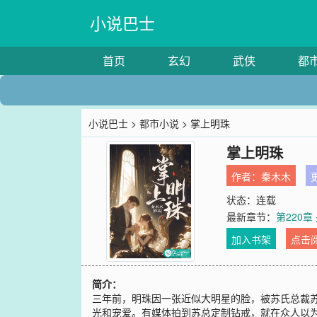
小说巴士
首页
玄幻
武侠
都
小说巴士
>
都市小说
> 掌上明珠
掌上明珠
作者：
秦木木
更
状态：连载
最新章节：
第220
加入书架
点击
简介：
三年前，明珠因一张近似大明星的脸，被苏氏总裁
光和宠爱。有媒体拍到苏总定制钻戒，就在众人以