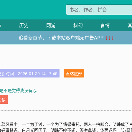
市
历史
网游
科幻
言情
追看新章节，下载本站客户端无广告APP
↓↓↓
新时间：2026-01-29 14:17:45
直达底部
章 是不是觉得我没有心
阅读
苏慕风看中。一个为了钱，一个为了情感寄托，两人一拍即合，明珠成了
为好事将近，白月光回国了。明珠不吵不闹，签字拿钱，体面退场。*苏慕