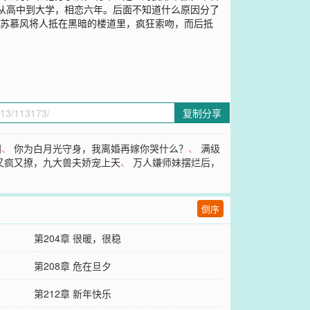
从高中到大学，相恋六年。后面不知道什么原因分了
。苏慕风将人抵在黑暗的楼道里，疯狂索吻，而后抵
复制分享
门
、
你为白月光守身，我离婚再嫁你哭什么？
、
满级
又疯又撩，九大兽夫娇宠上天
、
万人嫌师妹摆烂后，
倒序
第204章 很暖，很稳
第208章 危在旦夕
第212章 新年快乐