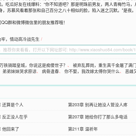
啦。吃瓜好友在线爆料：“你不知道吧？那是明珠前男友，两人青梅竹马，
身，苏慕风看着那张和自己百分之八十相似的脸，陷入迷之沉默。*是夜
”
您QQ群和微博微信里的朋友推荐哦！
为牢，情动高冷战先生
/
万铁骑踏皇城，你说这是痴傻世子？
、
被弃乱葬岗，重生真千金屠了满
，弟弟妹妹哭求原谅
、
病骨逢春
、
你不娶，我改嫁太傅你哭什么
、
恶雌
章 还算是个人
第203章 别再让她没人管没人疼
章 反正没人在乎
第207章 她给你打了那么多电话
章 他回来了
第211章 温祈年