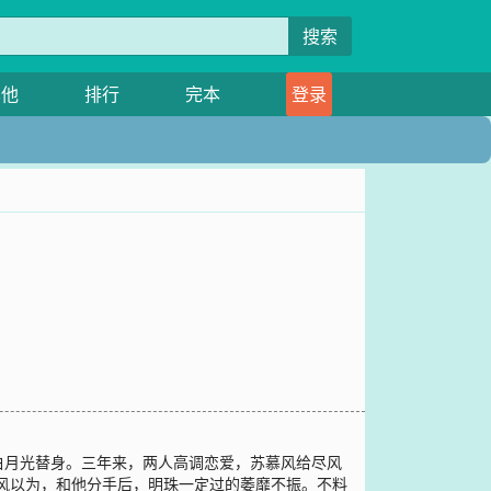
搜索
其他
排行
完本
登录
白月光替身。三年来，两人高调恋爱，苏慕风给尽风
风以为，和他分手后，明珠一定过的萎靡不振。不料