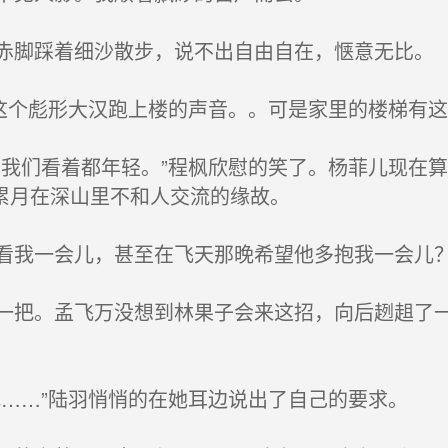
脚踩着细沙散步，说不出自由自在，惬意无比。
这个彪形大汉跑上楼的声音。。可是家里的楼梯有这
我们看着都年轻。”程枫欣慰的笑了。杨菲儿现在
累月在深山里不和人交流的缘故。
我一会儿，甚至在飞天那晚希望他多抱我一会儿
把。孟飞万没想到林果子会来这招，向后趔趄了一
……”陆羽悄悄的在她耳边说出了自己的要求。