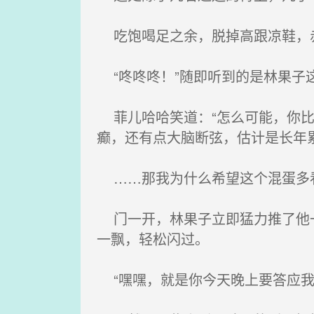
吃饱喝足之余，脱掉高跟凉鞋，赤
“咚咚咚！”随即听到的是林果子
菲儿哈哈笑道：“怎么可能，你比
癫，还有点大脑断弦，估计是长年
……那我为什么希望这个混蛋多看
门一开，林果子立即猛力推了他一
一飘，轻松闪过。
“嘿嘿，就是你今天晚上要答应我