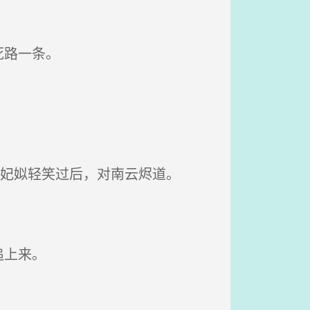
死路一条。
容妃姒轻笑过后，对南云烬道。
追上来。
。