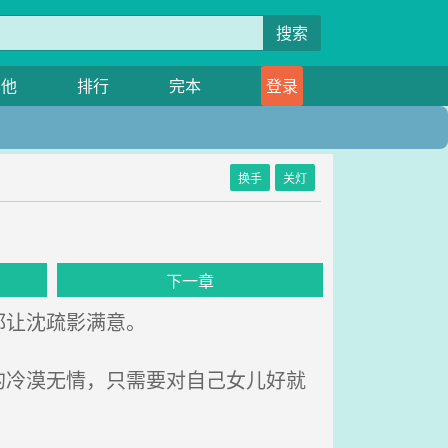
搜索
其他
排行
完本
登录
换手
关灯
下一章
都让沈疏影满意。
冷漠无情，只需要对自己女儿好就