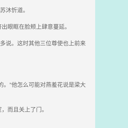
苏沐忻道。
出眼眶在脸颊上肆意蔓延。
再多说。这时其他三位尊使也上前来
。
的。”他怎么可能对燕羞花说是梁大
室，而且关上了门。