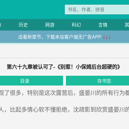
市
历史
网游
科幻
言情
追看新章节，下载本站客户端无广告APP
↓↓↓
第六十九章被认可了-《别惹！小保姆后台超硬的》
目录
存书签
了很多，特别是这次露营后，盛晏川的所有行为
，比起多情心软不懂拒绝，沈疏影到欣赏盛晏川的