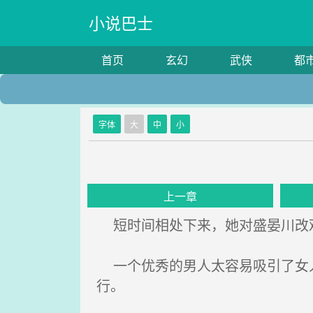
小说巴士
首页
玄幻
武侠
都
字体
大
中
小
上一章
短时间相处下来，她对盛晏川改观
一个优秀的男人太容易吸引了女人
行。