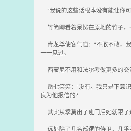
“我说的这些话根本没有能让你可
竹简卿看着呆愣在原地的竹子，一
青龙尊使客气道：“不敢不敢，我
一一见过。
西蒙尼不用和法尔考做更多的交流
岳七笑笑：“没有。我只是下意识
良为他报信的？
其实从季莫出了班门后她就跟了过
远处除了几名巡逻的侍卫，几乎