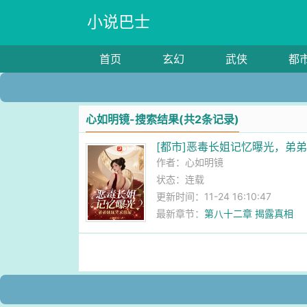
小说巴士
首页
玄幻
武侠
都
心如明镜-搜索结果(共2条记录)
[都市]恶毒长姐记忆曝光，弟
作者：
心如明镜
状态：连载
更新时间：11-24 16:10:47
最新章节：
第八十二章 揭露真相