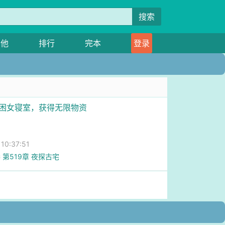
搜索
其他
排行
完本
登录
被困女寝室，获得无限物资
0:37:51
 第519章 夜探古宅