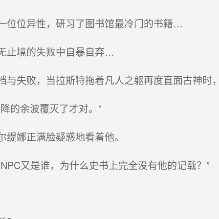
一位位异性，研习了图书馆最冷门的书籍…
无止境的失败中自暴自弃…
与失败，当拉斯特拖着凡人之躯再度直面古神时，
降的余波覆灭了才对。”
尔缇娜正满脸疑惑地看着他。
NPC又是谁，为什么史书上完全没有他的记载？”