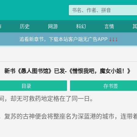
市
历史
网游
科幻
言情
追看新章节，下载本站客户端无广告APP
↓↓↓
新书《愚人图书馆》已发-《憎恨我吧，魔女小姐！》
目录
存书签
间，却无可救药地定格在了同一日。
复苏的古神便会将整座名为深蓝港的城市，连带着