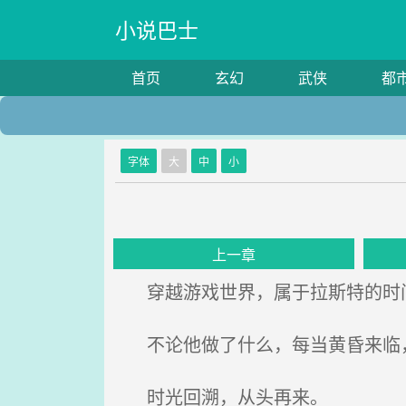
小说巴士
首页
玄幻
武侠
都
字体
大
中
小
上一章
穿越游戏世界，属于拉斯特的时
不论他做了什么，每当黄昏来临，
时光回溯，从头再来。