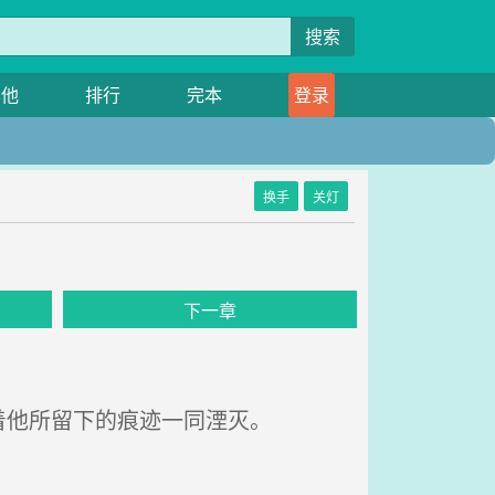
搜索
其他
排行
完本
登录
换手
关灯
下一章
他所留下的痕迹一同湮灭。