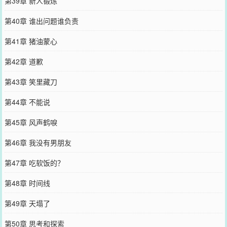
第39章 新人锻炼
第40章 谁出问题谁负责
第41章 猪油蒙心
第42章 道歉
第43章 笑里藏刀
第44章 不能说
第45章 风声鹤唳
第46章 我没有男朋友
第47章 吃软饭的？
第48章 时间线
第49章 天塌了
第50章 思考和探索