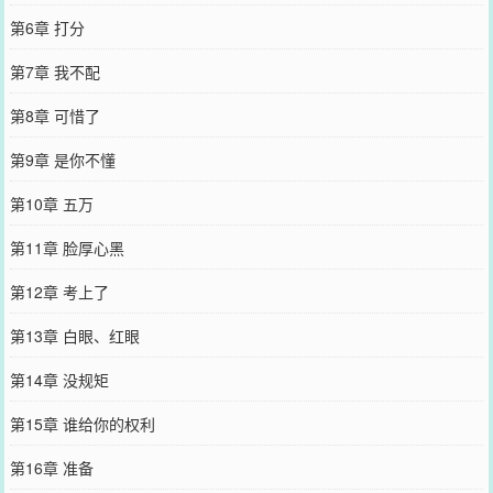
第6章 打分
第7章 我不配
第8章 可惜了
第9章 是你不懂
第10章 五万
第11章 脸厚心黑
第12章 考上了
第13章 白眼、红眼
第14章 没规矩
第15章 谁给你的权利
第16章 准备