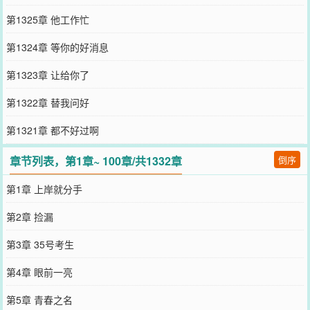
第1325章 他工作忙
第1324章 等你的好消息
第1323章 让给你了
第1322章 替我问好
第1321章 都不好过啊
章节列表，第1章~ 100章/共1332章
倒序
第1章 上岸就分手
第2章 捡漏
第3章 35号考生
第4章 眼前一亮
第5章 青春之名