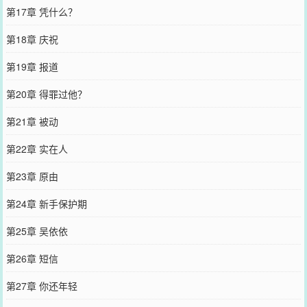
第17章 凭什么？
第18章 庆祝
第19章 报道
第20章 得罪过他？
第21章 被动
第22章 实在人
第23章 原由
第24章 新手保护期
第25章 吴依依
第26章 短信
第27章 你还年轻