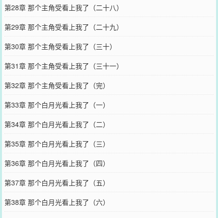
第28章 那个主角受看上我了（二十八）
第29章 那个主角受看上我了（二十九）
第30章 那个主角受看上我了（三十）
第31章 那个主角受看上我了（三十一）
第32章 那个主角受看上我了（完）
第33章 那个白月光看上我了（一）
第34章 那个白月光看上我了（二）
第35章 那个白月光看上我了（三）
第36章 那个白月光看上我了（四）
第37章 那个白月光看上我了（五）
第38章 那个白月光看上我了（六）