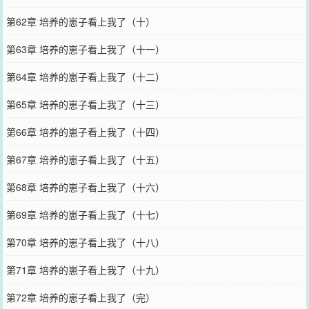
第62章 培养的崽子看上我了（十）
第63章 培养的崽子看上我了（十一）
第64章 培养的崽子看上我了（十二）
第65章 培养的崽子看上我了（十三）
第66章 培养的崽子看上我了（十四）
第67章 培养的崽子看上我了（十五）
第68章 培养的崽子看上我了（十六）
第69章 培养的崽子看上我了（十七）
第70章 培养的崽子看上我了（十八）
第71章 培养的崽子看上我了（十九）
第72章 培养的崽子看上我了（完）