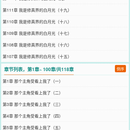
第111章 我是修真界的白月光（十九）
第110章 我是修真界的白月光（十八）
第109章 我是修真界的白月光（十七）
第108章 我是修真界的白月光（十六）
第107章 我是修真界的白月光（十五）
章节列表，第1章~ 100章/共118章
倒序
第1章 那个主角受看上我了（一）
第2章 那个主角受看上我了（二）
第3章 那个主角受看上我了（三）
第4章 那个主角受看上我了（四）
第5章 那个主角受看上我了（五）