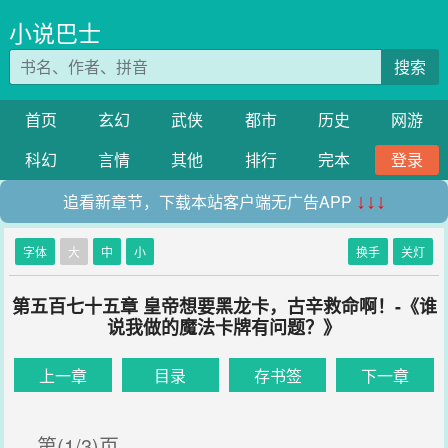
小说巴士
搜索
首页
玄幻
武侠
都市
历史
网游
科幻
言情
其他
排行
完本
登录
追看新章节，下载本站客户端无广告APP
↓↓↓
字体
大
中
小
换手
关灯
第五百七十五章 皇帝想要黑龙卡，古辛救命啊！-《谁
说我做的魔法卡牌有问题？》
上一章
目录
存书签
下一章
第(1/3)页