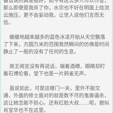
番话说的真是极好，如今有这么多人可以作证，
那么即便是我杀了你，水宗也不好在明面上给流
云施压，更不会妄动我，让世人说他们言而无
信。
缓缓地越来越多的蓝色冰凌开始从天空飘落
了下来，方圆万米的范围竟然瞬间的仿佛是时间
静止了一般的没有了任何的生息。
商王闻言没有再说话，端着酒樽，眼睛却盯
着石博伦看，堂下也是一片鸦雀无声。
虽说如此，可是这楼门一关，里外不能交
通，外面的修士面对的就是数不尽的鬼兽逼杀，
这让她怎能不担心。还有红脸大叔……呃，貌似
肖宝华也不在这里。