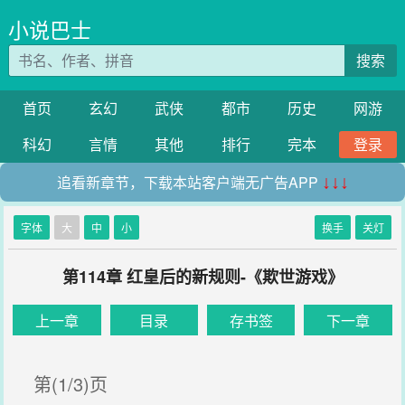
小说巴士
搜索
首页
玄幻
武侠
都市
历史
网游
科幻
言情
其他
排行
完本
登录
追看新章节，下载本站客户端无广告APP
↓↓↓
字体
大
中
小
换手
关灯
第114章 红皇后的新规则-《欺世游戏》
上一章
目录
存书签
下一章
第(1/3)页