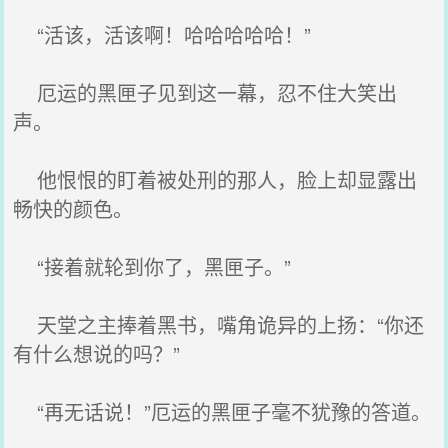
“活该，活该啊！哈哈哈哈哈！”
厄运的黑匣子见到这一幕，忍不住大笑出
声。
他恨恨的盯着被处刑的那人，脸上却显露出
畅快的颜色。
“接着就轮到你了，黑匣子。”
天堂之主捧着黑书，嘴角诡异的上扬：“你还
有什么想说的吗？”
“再无话说！”厄运的黑匣子毫不犹豫的答道。