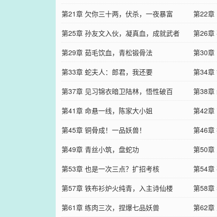
第21章 欠你三十两，伏杀，一夜暴富
第22
第25章 孙友文入伙，凝真血，成就武者
第26
第29章 茹毛饮血，青松锻骨法
第30
第33章 蛇夫人：郎君，我还要
第34
第37章 见习锦衣暗卫陆林，悟性破百
第38
第41章 命悬一线，陈家大小姐
第42章
第45章 铜骨成！一品妖兽！
第46章
第49章 青丝小筑，盘蛇功
第50
第53章 也是一次三点？扩招考核
第54
第57章 铁布衫炉火纯青，入主诗仙楼
第58
第61章 练肉三次，捏爆七品妖兽
第62