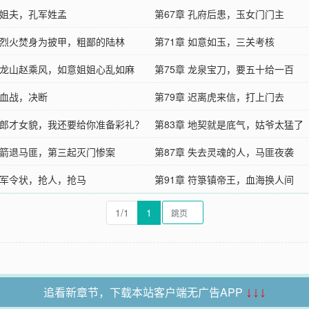
 姐夫，孔军姓孟
第67章 孔府后患，玉女门门主
章 烈火焚身为披甲，粗鄙的陆林
第71章 如意如玉，三关考核
章 龙山赵乘风，如意姐姐心乱如麻
第75章 龙泉宝刀，要五十给一百
 血战，决断
第79章 迟离虎来信，打上门去
章 郎才女貌，我还要给你准备彩礼？
第83章 地契就是底气，姑爷太猛了
章 箭退马匪，第三起灭门惨案
第87章 失去灵魂的人，马匪夜袭
章 军令状，抢人，抢马
第91章 符箓镇帝王，血海换人间
1/1
1
追看新章节，下载本站客户端无广告APP
↓↓↓