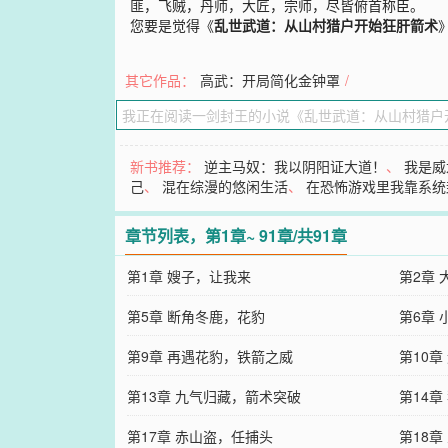
匪，飞贼，丹师，大匠，宗师，尽皆俯首称臣。
您要是觉得《
乱世武道：从山村猎户开始狂肝箭术
其它作品：
高武：开局简化金钟罩
/
新书推荐：
逆主马奴：我以阴阳证大道！
、
我是威
己
、
混在综漫的悠闲生活
、
在恐怖游戏里我靠系统
章节列表，第1章~ 91章/共91章
第1章 嫂子，让我来
第2章
第5章 断角冬鹿，花豹
第6章
第9章 再遇花豹，铁箭之威
第10
第13章 九气归藏，箭术突破
第14章
第17章 赤山盗，任捕头
第18