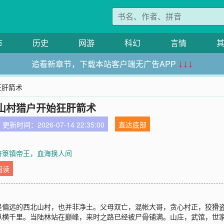
市
历史
网游
科幻
言情
追看新章节，下载本站客户端无广告APP
↓↓↓
狂肝箭术
山村猎户开始狂肝箭术
更新时间：2026-07-14 22:35:00
直达底部
 符箓镇帝王，血海换人间
阅读
是偏远的西北山村，也并非净土。父母双亡，混帐大哥，贪心村正，狡猾
纵横千里。当陆林站在巅峰，来时之路已经被尸骨铺满。山庄，武馆，世