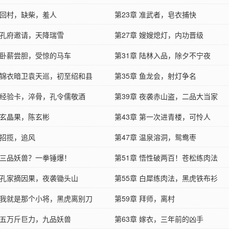
章 回村，缺柴，羞人
第23章 准武者，皂衣捕快
章 孔府邀请，天降瑞雪
第27章 嫂嫂熄灯，内功晋级
章 卧薪尝胆，受惊的马车
第31章 陆林入品，除夕不宁夜
章 锦衣暗卫袁天巡，初至绍和县
第35章 鱼龙会，射灯争名
章 经验卡，淬骨，孔令儒敬酒
第39章 夜袭赤山盗，二品大当家
 玄晶果，陈玄彬
第43章 第一次进青楼，可怜人
 招揽，追风
第47章 温泉溶洞，鸳鸯枣
章 三品妖兽？一拳锤爆！
第51章 悟性破两百！苍松练肉法
章 孔家摘因果，夜袭锄头山
第55章 白犀练肉法，黑虎铁布衫
章 我就是那个小将，黑虎离别刀
第59章 拜师，离村
章 五万斤巨力，九品妖兽
第63章 嫁衣，三年前的凶手