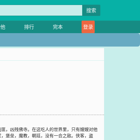
搜索
其他
排行
完本
登录
盗匪，凶残佛寺。在这吃人的世界里，只有嫂嫂对他
家，堡垒，魔教，朝廷，没有一合之敌。侠客，盗