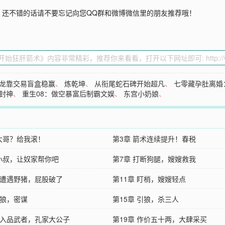
》还不错的话请不要忘记向您QQ群和微博微信里的朋友推荐哦！
龙靠交易盲盒稳赢
、
炼乾坤
、
从衔尾蛇石碑开始超凡
、
七零藏孕肚离婚
封神
、
重生08：做空暴富后制霸文娱
、
东宫小奶娘
、
 大哥？给我滚！
第3章 箭术连续提升！春税
 小叔，让奴家帮你吧
第7章 打断狗腿，嫂嫂救我
章 遭遇野猪，屁股破了
第11章 盯梢，嫂嫂轻点
 狼，密谋
第15章 引狼，杀三人
章 入品武者，孔家大公子
第19章 作价五十两，大肆采买