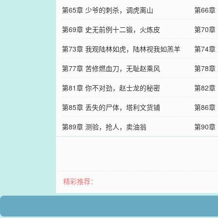
第65章 少爷的刺杀，调虎离山
第66章
第69章 史无前例十二锻，火炼皮
第70
第73章 我观陆林如虎，陆林视我如羔羊
第74
第77章 苦修燃血刀，无耻赵乘风
第78章
第81章 你不对劲，赵士龙的秘密
第82
第85章 丢失的尸体，塔利文货铺
第86
第89章 测验，抢人，卖油翁
第90
精彩推荐：