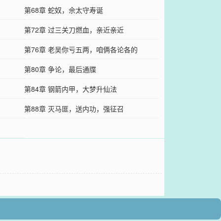
第68章 蛇奴，佘太守寿诞
第72章 过三关刀燃血，亲近亲近
第76章 老吴你亏五两，咱俩各论各的
第80章 争论，最后通牒
第84章 钢箭内甲，大梦升仙法
第88章 灭马匪，送内功，强征召