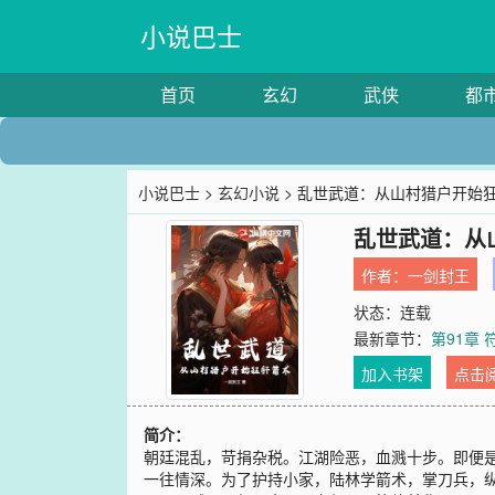
小说巴士
首页
玄幻
武侠
都
小说巴士
>
玄幻小说
> 乱世武道：从山村猎户开始
乱世武道：从
作者：
一剑封王
状态：连载
最新章节：
第91章
加入书架
点击
简介：
朝廷混乱，苛捐杂税。江湖险恶，血溅十步。即便
一往情深。为了护持小家，陆林学箭术，掌刀兵，