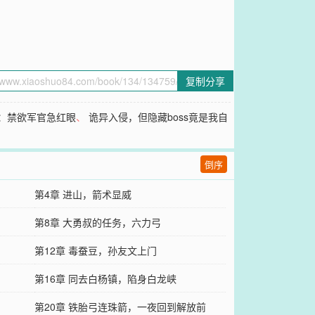
复制分享
：禁欲军官急红眼
、
诡异入侵，但隐藏boss竟是我自
倒序
第4章 进山，箭术显威
第8章 大勇叔的任务，六力弓
第12章 毒蚕豆，孙友文上门
第16章 同去白杨镇，陷身白龙峡
第20章 铁胎弓连珠箭，一夜回到解放前