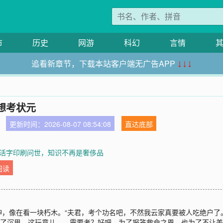
市
历史
网游
科幻
言情
追看新章节，下载本站客户端无广告APP
↓↓↓
想考状元
更新时间：2026-08-07 08:54:08
直达底部
章 活字印刷问世，知识不再是奢侈品
阅读
，像在看一块朽木。“夫君，考个功名吧，不然我云家真要被人吃绝户了
入了沉思。这玩意儿……需要考？好吧，为了报答救命之恩，也为了不让