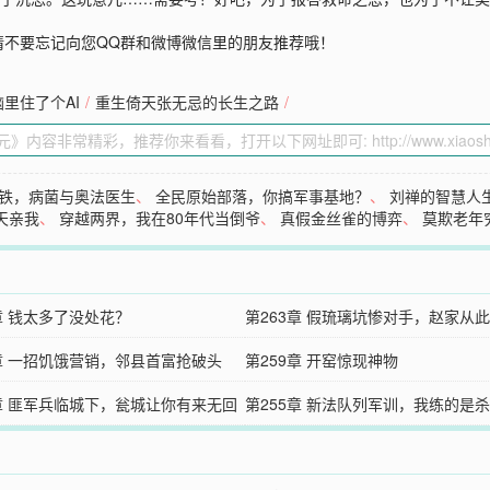
请不要忘记向您QQ群和微博微信里的朋友推荐哦！
里住了个AI
/
重生倚天张无忌的长生之路
/
铁，病菌与奥法医生
、
全民原始部落，你搞军事基地？
、
刘禅的智慧人
天亲我
、
穿越两界，我在80年代当倒爷
、
真假金丝雀的博弈
、
莫欺老年
章 钱太多了没处花？
第263章 假琉璃坑惨对手，赵家从
0章 一招饥饿营销，邻县首富抢破头
第259章 开窑惊现神物
6章 匪军兵临城下，瓮城让你有来无回
第255章 新法队列军训，我练的是