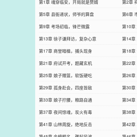
第1章 魂穿临安，开局就是赘婿
第2章
第5章 县衙递状，师爷的算盘
第6章
第9章 考场初临，锋芒微露
第10
第13章 徐子谦拜访，复杂心意
第14
第17章 商誉暗植，捕头现身
第18
第21章 府试开考，题藏玄机
第22
第25章 娘子赠篮，软饭硬吃
第26
第29章 孤身赴会，四座皆敌
第30
第33章 娘子拧腰，粮路自通
第34
第37章 夜间惊魂，炭火有毒
第38
第41章 山林周旋，绝地反击
第42
第45章 金榜题名，骤起风波
第46章