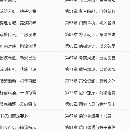
章 暗访云府，娘子定策
第51章 备考暗战，旧怨新敌
章 奔赴省城，路遇同考
第55章 门前争执，初入省城
章 暗桩传讯，二房发难
第59章 将计就计，布设陷阱
章 府内对峙，暗流汹涌
第63章 病榻定计，以文破局
章 旧疾未愈，新规已至
第67章 考前风波，直面警告
章 暗刻玄机，伏笔已设
第71章 截搭题现，公式破阵
章 暗流涌动，机锋再起
第75章 策论惊澜，意料之外
章 榜前暗涌，一语惊雷
第79章 冠带加身，商路逢春
章 釜底抽薪与反向狙击
第83章 图穷匕见与绝地反击
 书院门前是非多
第87章 晨钟暮鼓与下马威
章 山长召见与暗流指示
第91章 后山偶遇与娘子来信