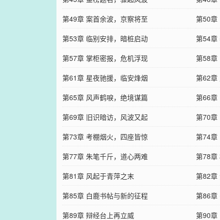
第49章 案首余波，京察将至
第50
第53章 临别安排，暗桩启动
第54
第57章 掌柜密报，危机浮现
第58
第61章 星夜驰援，临安烽烟
第62
第65章 风声鹤唳，绝境谋篇
第66
第69章 旧识暗访，风波又起
第70
第73章 考棚烟火，四座皆惊
第74
第77章 朱笔千斤，道心两难
第78
第81章 风起于青萍之末
第82
第85章 白鹿书帖与新的征程
第86章
第89章 辩经台上再立威
第90