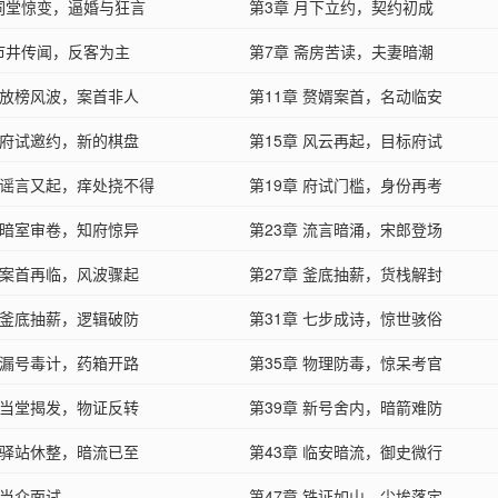
 祠堂惊变，逼婚与狂言
第3章 月下立约，契约初成
 市井传闻，反客为主
第7章 斋房苦读，夫妻暗潮
章 放榜风波，案首非人
第11章 赘婿案首，名动临安
章 府试邀约，新的棋盘
第15章 风云再起，目标府试
章 谣言又起，痒处挠不得
第19章 府试门槛，身份再考
章 暗室审卷，知府惊异
第23章 流言暗涌，宋郎登场
章 案首再临，风波骤起
第27章 釜底抽薪，货栈解封
章 釜底抽薪，逻辑破防
第31章 七步成诗，惊世骇俗
章 漏号毒计，药箱开路
第35章 物理防毒，惊呆考官
章 当堂揭发，物证反转
第39章 新号舍内，暗箭难防
章 驿站休整，暗流已至
第43章 临安暗流，御史微行
 当众面试
第47章 铁证如山，尘埃落定