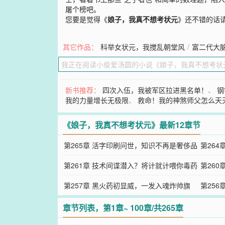
屠个榜吧。
您要是觉得《
娘子，我真不想考状元
》还不错的话
其它作品：
科举女状元，我搅乱朝堂风
/
富二代大脑
新书推荐：
四次入伍，我被军区拉进黑名单！
、
钢
我的力量增长无极限
、
救命！我的神煞师父怎么天
《娘子，我真不想考状元》最新12章节
第265章 活字印刷问世，知识不再是奢侈品
第264
第261章 技术间谍潜入？将计就计喂你毒药
第26
第257章 黑火药初显威，一发入魂炸帅旗
第25
章节列表，第1章~ 100章/共265章