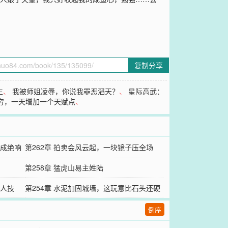
复制分享
生
、
我被师姐凌辱，你说我罪恶滔天？
、
星际高武：
穷，一天增加一个天赋点
、
此成绝响
第262章 拍卖会风云起，一块镜子压全场
第258章 猛虎山易主姓陆
杀人技
第254章 水泥加固城墙，这玩意比石头还硬
倒序