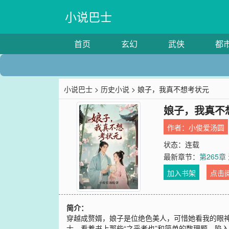
小说巴士
首页
玄幻
武侠
都
小说巴士
>
历史小说
> 娘子，我真不想考状元
娘子，我真不
作者：
小俊爱汤圆
状态：连载
最新章节：
第265
加入书架
点击
简介：
穿越成赘婿，娘子是位绝色美人，可惜她看我的眼神
士，看着书上那些“之乎者也”和简单的数理题，陷