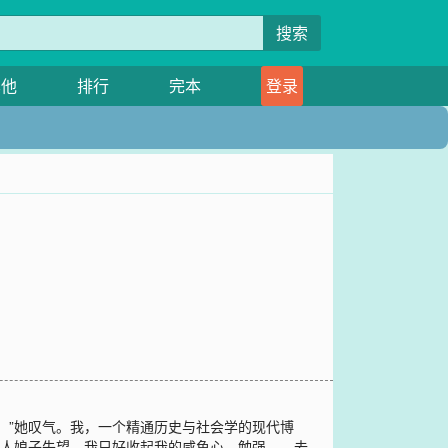
搜索
其他
排行
完本
登录
。”她叹气。我，一个精通历史与社会学的现代博
美人娘子失望，我只好收起我的咸鱼心，勉强……去