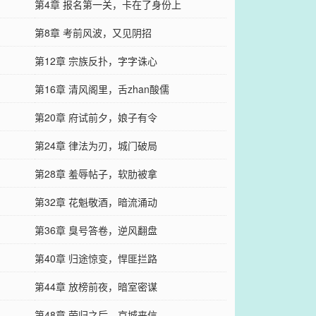
第4章 报名第一关，卡在了身份上
第8章 考前风波，又见阴招
第12章 宗族反扑，字字诛心
第16章 清风阁里，舌zhan酸儒
第20章 府试前夕，娘子有令
第24章 律法为刃，城门破局
第28章 羞辱帖子，软肋被拿
第32章 花魁敬酒，暗流涌动
第36章 臭号答卷，逆风翻盘
第40章 归途惊变，悍匪拦路
第44章 放榜前夜，暗室密谋
第48章 荣归之后，京城来信