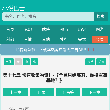
小说巴士
搜索
首页
玄幻
武侠
都市
历史
网游
科幻
言情
其他
排行
完本
登录
追看新章节，下载本站客户端无广告APP
↓↓↓
字体
大
中
小
换手
关灯
第十七章 快速收集物资！-《全民原始部落，你搞军事
基地？》
上一章
目录
存书签
下一章
第(1/3)页