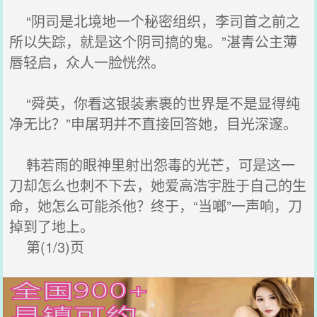
“阴司是北境地一个秘密组织，李司首之前之
所以失踪，就是这个阴司搞的鬼。”湛青公主薄
唇轻启，众人一脸恍然。
“舜英，你看这银装素裹的世界是不是显得纯
净无比？”申屠玥并不直接回答她，目光深邃。
韩若雨的眼神里射出怨毒的光芒，可是这一
刀却怎么也刺不下去，她爱高浩宇胜于自己的生
命，她怎么可能杀他？终于，“当啷”一声响，刀
掉到了地上。
第(1/3)页