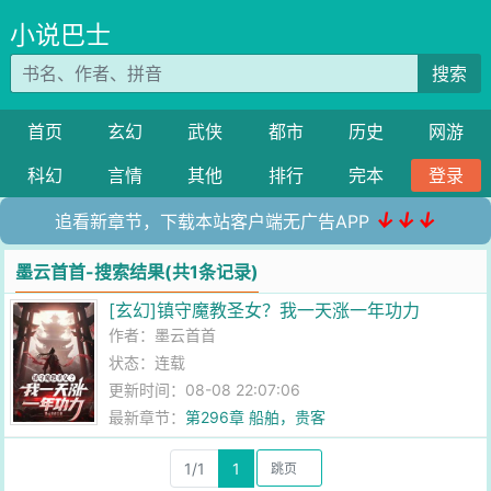
小说巴士
搜索
首页
玄幻
武侠
都市
历史
网游
科幻
言情
其他
排行
完本
登录
↓↓↓
追看新章节，下载本站客户端无广告APP
墨云首首-搜索结果(共1条记录)
[玄幻]镇守魔教圣女？我一天涨一年功力
作者：
墨云首首
状态：连载
更新时间：08-08 22:07:06
最新章节：
第296章 船舶，贵客
1/1
1