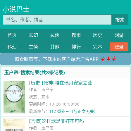
小说巴士
搜索
首页
玄幻
武侠
都市
历史
网游
科幻
言情
其他
排行
完本
登录
↓↓↓
追看新章节，下载本站客户端无广告APP
玉户帘-搜索结果(共3条记录)
[历史][原神]咱在璃月安家立业
作者：
玉户帘
状态：完本
更新时间：10-26 16:08:06
最新章节：
112 番外三（与正文无关）
[言情]这排球是非打不可吗
作者：
玉户帘