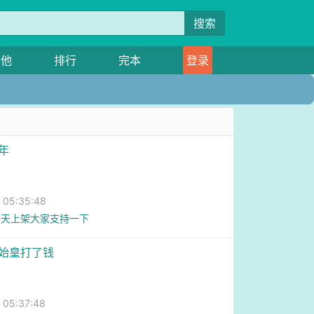
搜索
其他
排行
完本
登录
年
05:35:48
今天上架大家支持一下
秦始皇打了钱
05:37:48