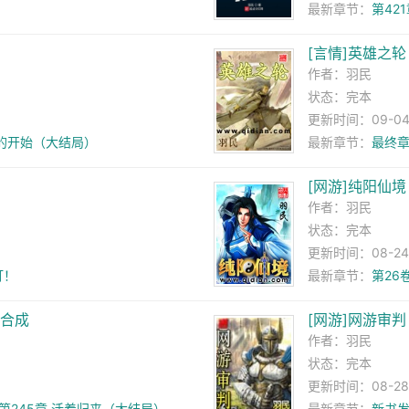
最新章节：
第42
[言情]英雄之轮
作者：
羽民
状态：完本
更新时间：09-04 
的开始（大结局）
最新章节：
最终章
[网游]纯阳仙境
作者：
羽民
状态：完本
更新时间：08-24 
订！
最新章节：
第26
限合成
[网游]网游审判
作者：
羽民
状态：完本
更新时间：08-28 
第245章 活着归来（大结局）
最新章节：
新书