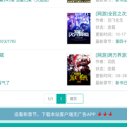
[网游]全民之
作者：
羽飞化生
状态：连载
更新时间：10-17 1
3/176)
最新章节：
第四十
天赋
[网游]跨万界
作者：
羽民
状态：连载
更新时间：08-28 
客气了
最新章节：
新书
1/1
1
↓↓↓
追看新章节，下载本站客户端无广告APP