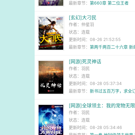
最新章节：
第660章 第二位王者
[玄幻]大刁民
作者：
仲星羽
状态：连载
更新时间：08-26 21:52:55
最新章节：
第两千两百二十六章 新
[网游]死灵神话
作者：
羽民
状态：连载
更新时间：08-28 05:37:34
最新章节：
新书过五百万字，求全
[网游]全球领主：我的宠物无
作者：
羽民
状态：连载
更新时间：08-28 05:34:46
最新章节：
第一卷 地狱级领主世界 