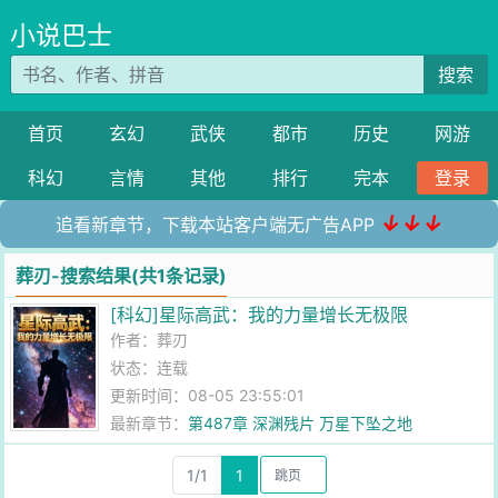
小说巴士
搜索
首页
玄幻
武侠
都市
历史
网游
科幻
言情
其他
排行
完本
登录
↓↓↓
追看新章节，下载本站客户端无广告APP
葬刃-搜索结果(共1条记录)
[科幻]星际高武：我的力量增长无极限
作者：
葬刃
状态：连载
更新时间：08-05 23:55:01
最新章节：
第487章 深渊残片 万星下坠之地
1/1
1