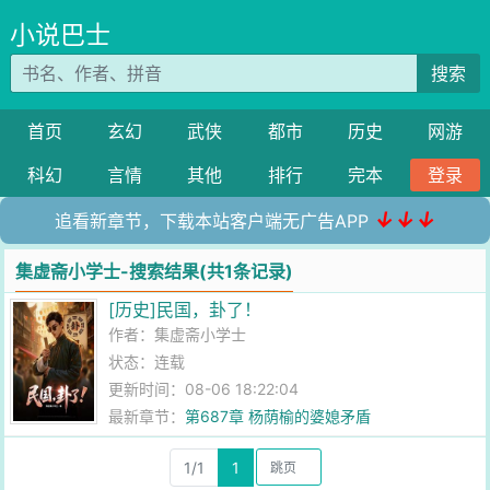
小说巴士
搜索
首页
玄幻
武侠
都市
历史
网游
科幻
言情
其他
排行
完本
登录
↓↓↓
追看新章节，下载本站客户端无广告APP
集虚斋小学士-搜索结果(共1条记录)
[历史]民国，卦了！
作者：
集虚斋小学士
状态：连载
更新时间：08-06 18:22:04
最新章节：
第687章 杨荫榆的婆媳矛盾
1/1
1