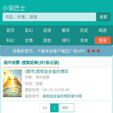
小说巴士
搜索
首页
玄幻
武侠
都市
历史
网游
科幻
言情
其他
排行
完本
登录
↓↓↓
追看新章节，下载本站客户端无广告APP
雨中迷雾-搜索结果(共1条记录)
[都市]真假金丝雀的博弈
作者：
雨中迷雾
状态：连载
更新时间：06-30 02:08:46
最新章节：
真假金丝雀的博弈第18章
1/1
1