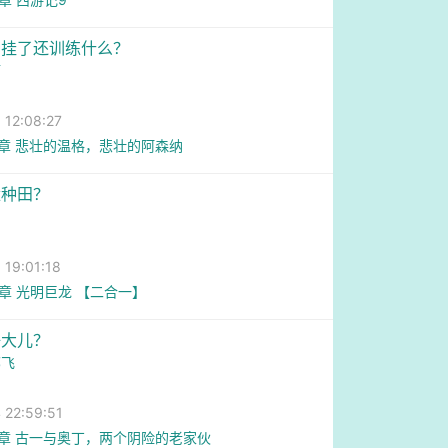
种挂了还训练什么？
酒
2:08:27
4章 悲壮的温格，悲壮的阿森纳
狱种田？
9:01:18
2章 光明巨龙 【二合一】
好大儿？
嘟飞
2:59:51
2章 古一与奥丁，两个阴险的老家伙