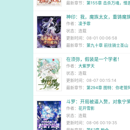
最新章节：
第155章 击杀万魂，
环
神印：我，魔族太女，重铸魔
作者：
凌予霏
状态：连载
更新时间：08-01 00:06:58
最新章节：
第九十章 前往骑士圣山
在须弥，假装是一个学者！
作者：
大紫罗天
状态：连载
更新时间：08-07 00:15:14
最新章节：
第294章 图特：你老
斗罗：开局被逼入赘，对象宁
作者：
花开雪影
状态：连载
更新时间：08-06 00:19:35
最新章节：
第52章 融合