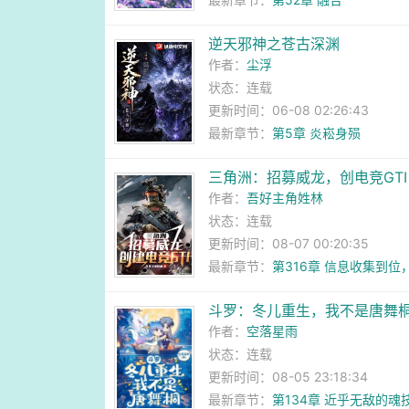
逆天邪神之苍古深渊
作者：
尘浮
状态：连载
更新时间：06-08 02:26:43
最新章节：
第5章 炎崧身殒
三角洲：招募威龙，创电竞GTI
作者：
吾好主角姓林
状态：连载
更新时间：08-07 00:20:35
最新章节：
第316章 信息收集到
斗罗：冬儿重生，我不是唐舞
作者：
空落星雨
状态：连载
更新时间：08-05 23:18:34
最新章节：
第134章 近乎无敌的