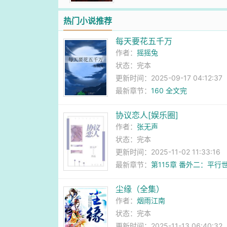
为父亲敌人的强者！
热门小说推荐
每天要花五千万
作者：
摇摇兔
状态：完本
更新时间：2025-09-17 04:12:37
最新章节：
160 全文完
协议恋人[娱乐圈]
作者：
张无声
状态：完本
更新时间：2025-11-02 11:33:16
最新章节：
第115章 番外二：平行
尘缘（全集）
作者：
烟雨江南
状态：完本
更新时间：2025-11-13 06:40:32