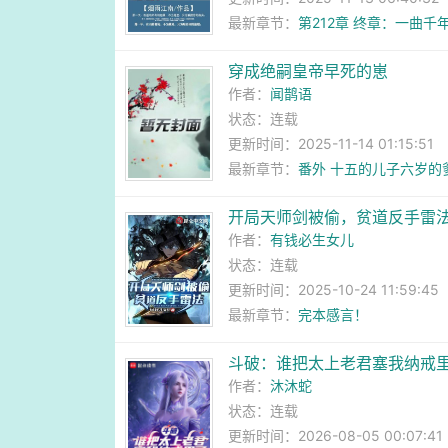
最新章节：
第212章 终章：一曲千
穿成绝嗣皇帝早死的崽
作者：
闻鹊语
状态：连载
更新时间：2025-11-14 01:15:51
最新章节：
番外 十五的儿子六岁的
开局天师剑被偷，贫道反手雷
作者：
有钱必生女儿
状态：连载
更新时间：2025-10-24 11:59:45
最新章节：
完本感言！
斗破：谁把太上老君塞我纳戒
作者：
沐沐蛇
状态：连载
更新时间：2026-08-05 00:07:41