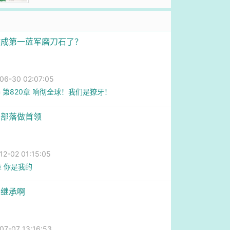
咋成第一蓝军磨刀石了？
-30 02:07:05
 第820章 响彻全球！我们是獠牙！
到部落做首领
-02 01:15:05
章 你是我的
要继承啊
-07 13:16:53