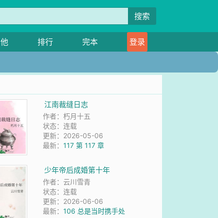
搜索
其他
排行
完本
登录
江南裁缝日志
作者：朽月十五
状态：连载
更新：2026-05-06
最新：
117 第 117 章
少年帝后成婚第十年
作者：云川雪青
状态：连载
更新：2026-06-06
最新：
106 总是当时携手处