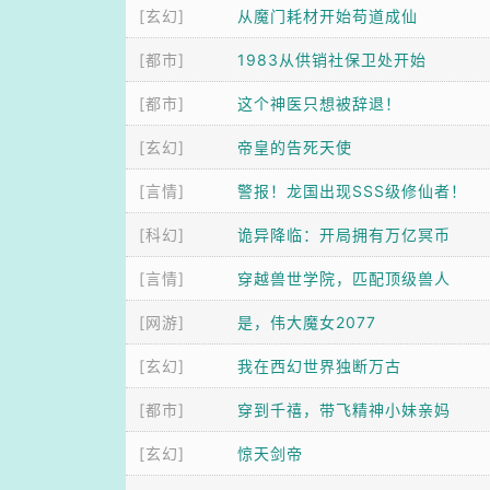
[玄幻]
从魔门耗材开始苟道成仙
[都市]
1983从供销社保卫处开始
[都市]
这个神医只想被辞退！
[玄幻]
帝皇的告死天使
[言情]
警报！龙国出现SSS级修仙者！
[科幻]
诡异降临：开局拥有万亿冥币
[言情]
穿越兽世学院，匹配顶级兽人
[网游]
是，伟大魔女2077
[玄幻]
我在西幻世界独断万古
[都市]
穿到千禧，带飞精神小妹亲妈
[玄幻]
惊天剑帝