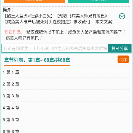
简介：
【醋王大型犬×社恐小白兔】【预收《病美人师兄有尾巴》
《咸鱼美人破产后被死对头连夜抱走》求收藏~】--本文文案：
1.文学系的兰聿，生了一张清清冷冷冰美人的脸，性格却是个彻头彻
其它作品：
糙汉保镖他以下犯上
/
咸鱼美人破产后和顶流闪婚了
/
尾的小白兔。小白兔兰聿长这么大做过最出格的事，就是在朋友地鼓
病美人师兄有尾巴
/
励下和自己的室友——恐同恐的人尽皆知的校草应沉表白了。2.兰聿
在大一下学期转到413宿舍，因为身体不好，又因为与外表反差极大
复制分享
的性格成为了413宿舍的团宠。与兰聿关系最好的莫过于老大应沉。
入夏怕他热着，每天跨越半个校区只为了给兰聿买他最爱吃的草莓冰
章节列表，第1章~ 68章/共68章
倒序
糕；天冷又怕他冻着，每天提早半小时帮兰聿把被窝捂暖了，抱着人
一觉睡到天亮，充当人形热水袋。直到兰聿在又一个冬天和应沉表白
1 第 1 章
——“这么冷的天应沉怎么不和兰聿一起走了，平常他不是最紧张兰聿
了吗？”“兰聿下课他也没来接，他们吵架了嘛？”“呜呜我的cp不会be了
2 第 2 章
吧！”3.表白被拒后，好不容易踏出那一步的小白兔重新缩回了自己的
保护壳里，伤心但识趣地离应沉远远的。早上上学兰聿自己先走；冬
3 第 3 章
天在被窝里脚热不起来睁眼到天亮一声不吭；就连在浴室门口遇到应
沉也一句话不说，跑得比兔子还快。所有人都觉得他俩闹掰了，只有
4 第 4 章
应沉每天黑着一张脸，思考怎么把他的小兔子追回来。4.拒绝兰聿的
表白后，应沉每天都在后悔。他想继续牵兰聿的手一起放学；他想继
5 第 5 章
续替兰聿暖脚，看他在自己怀里熟睡；他想和兰聿恢复到以前的相处
方式，想的四肢百骸都在发疼。但应沉仍然觉得自己是一个直男。直
6 第 6 章