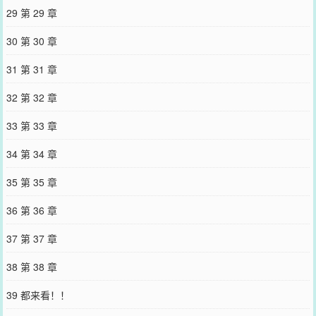
应该说是“冤大头”周迟旭，带着一纸合约婚书放在了他的面前。看着
29 第 29 章
合约书上写着的，甲乙双方各取所需，甲方每个月给予乙方生活费不
得少于五百万的奇葩条款，薄年一边觉得周迟旭疯了，一边手速极快
30 第 30 章
地签下了这张合约书。没有人会和钱过不去，哪怕是死对头的钱。--
最近热搜爆出了两件大事。一是顶流歌手周迟旭一声不吭地闪婚了，
31 第 31 章
据说是家族联姻，被逼无奈，惹得一众粉丝扼腕，纷纷留言讨伐那个
用婚姻枷锁将他们哥哥绑在身边的恶臭“嫂子”。二是千万粉菜鸡主播
32 第 32 章
薄荷很黏重新复出，并且直播间里突然出现的那个又是送水又是投喂
的忙碌身影，有九分像已经闪婚了的顶流歌手周迟旭。进直播间之前
33 第 33 章
的迟粉：我倒要看看是哪个不长眼的主播敢碰瓷我迟哥。进直播间之
后的迟粉：？你踏马说闭关半年写歌，结果闭厨房里给人做饭去
34 第 34 章
了？？？“嫂子”身份摇摇欲坠，有好事者问薄年：周迟旭那么难搞，
你最后是怎么成功搞定他的？坐在电脑面前的漂亮青年抬眼，看着厨
35 第 35 章
房里因为他一句“想吃”就去学做甜点的男人，眯起眼轻轻笑了一声。
“不用我搞啊，他早就爱死我了：）”--“立于针锋相对之下的，是我对
36 第 36 章
你觊觎已久。”-阅读指南：*娱乐圈+游戏直播*单箭头到双箭头，死对
头变情人*怼天怼地宠老婆拽哥大明星攻×咸鱼爱摆娇气大美人主播受*
37 第 37 章
身心1v1*攻很宠，他超爱，介意不要看，极端控控勿入*因为涉及直
播，所以会有大量弹幕，介意勿入*无脑土狗文，逻辑死，涉及很多游
38 第 38 章
戏，主要看作者会玩啥--
您要是觉得《
拒绝我的表白后校草室友后悔了
》还不错的话请不要忘
39 都来看！！
记向您QQ群和微博微信里的朋友推荐哦！