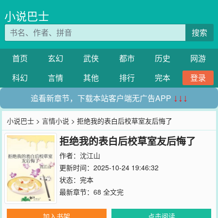
小说巴士
搜索
首页
玄幻
武侠
都市
历史
网游
科幻
言情
其他
排行
完本
登录
追看新章节，下载本站客户端无广告APP
↓↓↓
小说巴士
>
言情小说
> 拒绝我的表白后校草室友后悔了
拒绝我的表白后校草室友后悔了
作者：
沈江山
更新时间：2025-10-24 19:46:32
状态：完本
最新章节：
68 全文完
加入书架
点击阅读