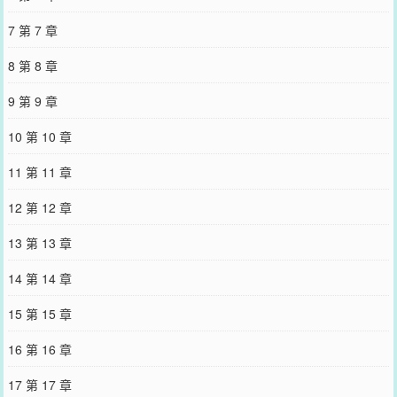
到兰聿一大晚都没回来，还在宿舍楼下和一个男人动作亲密，依依不
舍。应沉脑子里那根‘我是直男’的弦就这样猝不及防地断了。他冲下
7 第 7 章
楼，拉着一脸惊惶的兰聿来到一楼无人的拐角。漂亮的男生被双目赤
红、手臂发抖的男人按在墙上。数天的胡思乱想与悔不当初让他看起
8 第 8 章
来又狼狈又憔悴，如同一只失去了伴侣的孤狼，发出祈求般地呜咽。
“兰聿，小聿…”“别离开我。”--本文已开防盗，防盗比例80％，防盗时
9 第 9 章
间72小时，特此告知！【必看！！！】阅读指南：*拒绝老婆表白后悔
到吐血真香直男×你不喜欢我我就离的远远的小漂亮*校园土狗文学，
10 第 10 章
逻辑死，无脑甜文*攻宠受，攻宠受，攻宠受*极端控控勿入*软乎乎娇
气受，攻会叫受宝宝老婆乖乖，受不了的看到这里可以退出了*有轻微
11 第 11 章
火葬场*身心1v1*文案写于2023.3.20，已录屏留档，留档录屏见作者
wb，从初版到最后一版都有有软件内改动记录--专栏完结古耽《重生
12 第 12 章
后我在修真小饭堂养老》完结现耽《应聘男保姆后残疾大佬他弯了》
可宰~--预收1：《病美人师兄有尾巴》求收藏~本文文案：季兰枝死前
13 第 13 章
刚看完一本修仙小说，死后一睁眼，便发现自己来到了书中世界。穿
的还是那个身体不好，走路一步三喘的病弱师兄。上辈子是个病秧
14 第 14 章
子，这辈子还是个病秧子，［不活了.jpg］有人发现，掌门仙尊的二弟
子一觉醒来人好像开朗了不少，但身体却更加虚弱，仿佛一碰就会碎
15 第 15 章
似的。宗门上下皆将季兰枝当瓷器供着，就连掌门仙尊新收的小徒
弟，才刚入门就要开始学着怎么照顾病秧子师兄。小师弟长的玉雪可
16 第 16 章
爱，刚搬来苍雪居就甜甜的对着季兰枝喊师兄，每天刻苦修炼的同时
承包了季兰枝的大小事务，若不是季兰枝拦着，恐怕连饭都要喂到对
17 第 17 章
方嘴里。掌门仙尊：欣慰.jpg.季兰枝发情期到来那天，正是师弟闻钧