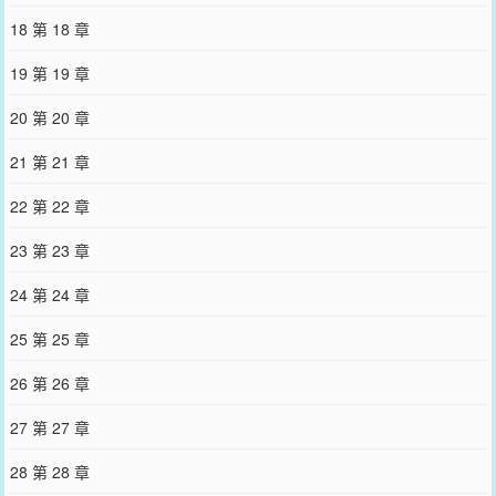
的成年礼。上一秒他答应对方会在礼成的最后一刻送上祝福与礼物，
18 第 18 章
下一秒就因为发情期来势汹汹不得不把自己关在密室里躺尸。也因此
错过了送礼的最佳时机。就在季兰枝因为扛不住发情期的燥热，耳朵
19 第 19 章
和尾巴接连冒出之时，密室的门开了。他看着彼时还没他一半高的小
师弟，如今一只手就能将他整个人箍在怀里。季兰枝虚弱的斥他：闻
20 第 20 章
钧，放开我。小师弟一直很听他的话，这次估计也不例外。他等了半
天，没等到闻钧松开他，却等来了一只坏心眼的大手摸上了敏感的尾
21 第 21 章
巴，暧昧地在尾巴根处来回摩挲打圈。季兰枝在他怀里软成一滩，瞪
大了眼：“你…”闻钧低下头，闻着师兄身上沁人的冷香，喟叹似的、
22 第 22 章
轻轻吻上他的耳朵。“师兄，这个成年礼礼物，我很喜欢。”.阅读指
南：*腹黑宠妻痴汉喜欢对受撒娇师弟攻×病弱团宠咸鱼美人师兄受*攻
23 第 23 章
很痴汉，特别痴汉*攻宠受and互宠*身心1v1--预收2《咸鱼美人破产后
被死对头连夜抱走》求收藏~本文文案：熟悉薄年的人都知道，他对外
24 第 24 章
的高冷和疏离和他的真实性格完全是反着来的。明明生了一张漂亮昳
丽的美人面，实际上是一个只爬两层楼梯就会想原地摆烂的超级咸
25 第 25 章
鱼。薄年生平最爱两件事，一是打游戏，二是睡觉。——因为游戏怎
么打都很菜，而觉怎么睡都睡不够。-作为二十一世纪摆烂大军的一
26 第 26 章
员，薄年能坐着就不站着，能躺着就不坐着，唯一的梦想就是能有个
人帅钱多的冤大头毫无怨言地每个月甩五百万给他，并对他说：“男
27 第 27 章
人，随便花。”薄年原以为这样的冤大头永远都不会出现。直到家里破
产，继父卷走了他和妈妈所有的存款，连夜卷铺盖跑了。就在薄年看
28 第 28 章
着微信里仅剩的三千块陷入了沉思时，他的死对头周迟旭…不，现在